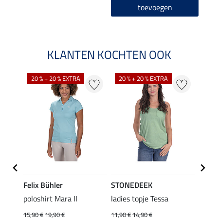
toevoegen
KLANTEN KOCHTEN OOK
20 % + 20 % EXTRA
20 % + 20 % EXTRA
40 %
Felix Bühler
STONEDEEK
Felix
poloshirt Mara II
ladies topje Tessa
funct
wedstr
15,90 €
19,90 €
11,90 €
14,90 €