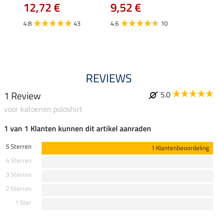
12,72 €
9,52 €
24,90 
€
van
4.8
43
4.6
10
4.4
REVIEWS
1 Review
5.0
voor katoenen poloshirt
1 van 1 Klanten kunnen dit artikel aanraden
5 Sterren
1 Klantenbeoordeling
4 Sterren
3 Sterren
2 Sterren
1 Ster