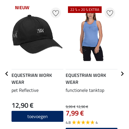
NIEUW
22 % + 20 % EXTRA
25
EQUESTRIAN WORK
EQUESTRIAN WORK
EQU
WEAR
WEAR
WE
pet Reflective
functionele tanktop
hybr
12,90 €
9,99 €
12,90 €
29,90
7,99 €
23
toevoegen
4.8
4
4.0