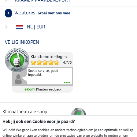
Vacatures
Groei met ons mee
1
NL | EUR
VEILIG INKOPEN
Klantbeoordelingen
4.7
/
5
Snelle service, goed
ingepakt.
eKomi
Klantenfeedback
Klimaatneutrale shop
Heb jij ook een Cookie voor je paard?
Verzending per
Wij ook! We gebruiken cookies en andere technologieën om je een optimale en veilige
online winkelen aan te bieden, om de prestaties van onze website te meten en om