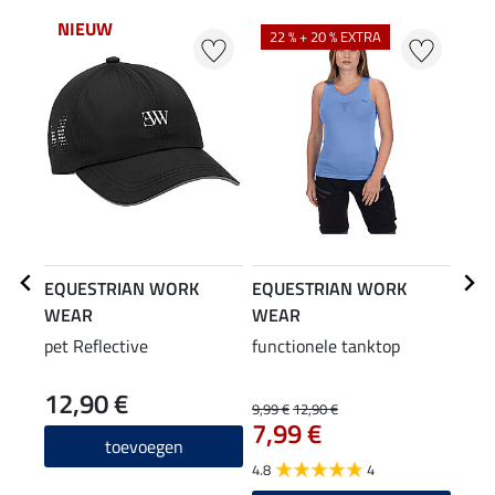
NIEUW
22 % + 20 % EXTRA
25
EQUESTRIAN WORK
EQUESTRIAN WORK
EQU
WEAR
WEAR
WE
pet Reflective
functionele tanktop
hybr
12,90 €
9,99 €
12,90 €
29,90
7,99 €
23
toevoegen
4.8
4
4.0