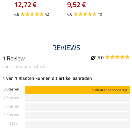
12,72 €
9,52 €
24,90 
€
van
4.8
42
4.6
10
4.4
REVIEWS
1 Review
5.0
voor katoenen poloshirt
1 van 1 Klanten kunnen dit artikel aanraden
5 Sterren
1 Klantenbeoordeling
4 Sterren
3 Sterren
2 Sterren
1 Ster