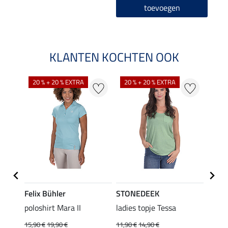
toevoegen
KLANTEN KOCHTEN OOK
20 % + 20 % EXTRA
20 % + 20 % EXTRA
40 %
Felix Bühler
STONEDEEK
Felix
poloshirt Mara II
ladies topje Tessa
funct
wedstr
15,90 €
19,90 €
11,90 €
14,90 €