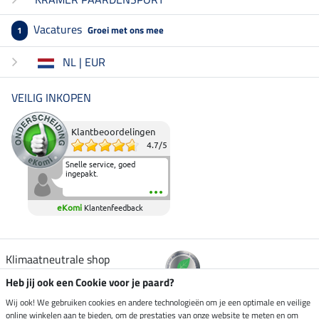
Vacatures
Groei met ons mee
1
NL | EUR
VEILIG INKOPEN
Klantbeoordelingen
4.7
/
5
Snelle service, goed
ingepakt.
eKomi
Klantenfeedback
Klimaatneutrale shop
Heb jij ook een Cookie voor je paard?
Verzending per
Wij ook! We gebruiken cookies en andere technologieën om je een optimale en veilige
online winkelen aan te bieden, om de prestaties van onze website te meten en om