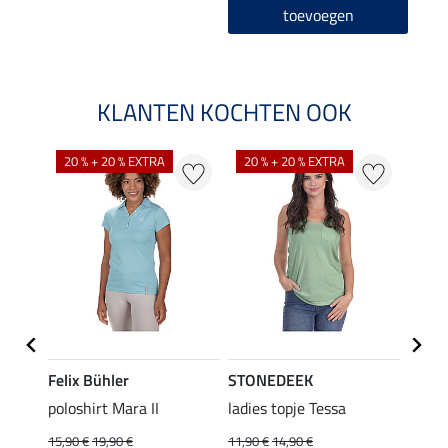
toevoegen
KLANTEN KOCHTEN OOK
20 % + 20 % EXTRA
20 % + 20 % EXTRA
40 %
Felix Bühler
STONEDEEK
Felix
poloshirt Mara II
ladies topje Tessa
funct
wedstr
15,90 €
19,90 €
11,90 €
14,90 €