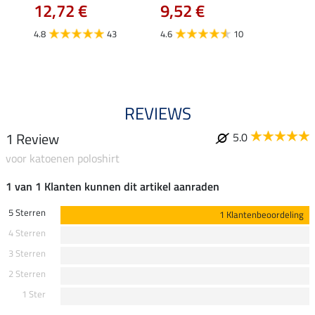
12,72 €
9,52 €
24,90 
€
van
4.8
43
4.6
10
4.4
REVIEWS
1 Review
5.0
voor katoenen poloshirt
1 van 1 Klanten kunnen dit artikel aanraden
5 Sterren
1 Klantenbeoordeling
4 Sterren
3 Sterren
2 Sterren
1 Ster