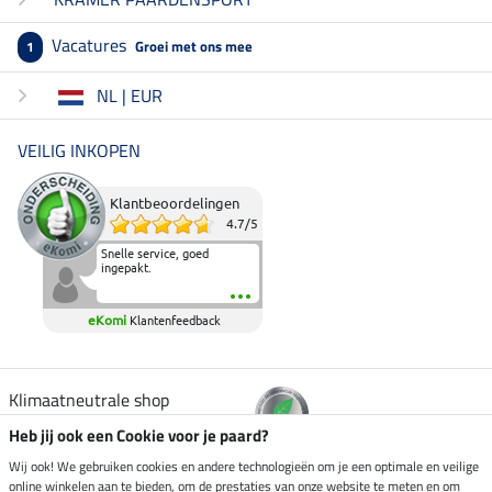
Vacatures
Groei met ons mee
1
NL | EUR
VEILIG INKOPEN
Klantbeoordelingen
4.7
/
5
Snelle service, goed
ingepakt.
eKomi
Klantenfeedback
Klimaatneutrale shop
Heb jij ook een Cookie voor je paard?
Verzending per
Wij ook! We gebruiken cookies en andere technologieën om je een optimale en veilige
online winkelen aan te bieden, om de prestaties van onze website te meten en om