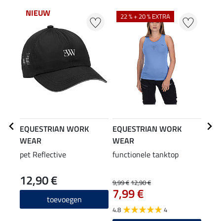
NIEUW
22 % + 20 % EXTRA
25
EQUESTRIAN WORK
EQUESTRIAN WORK
EQU
WEAR
WEAR
WE
pet Reflective
functionele tanktop
hybr
12,90 €
9,99 €
12,90 €
29,90
7,99 €
23
toevoegen
4.8
4
4.0