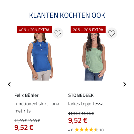
KLANTEN KOCHTEN OOK
40 % + 20 % EXTRA
20 % + 20 % EXTRA
20 %
Felix Bühler
STONEDEEK
Felix
functioneel shirt Lana
ladies topje Tessa
zip-fu
met rits
Fleur
11,90 €
14,90 €
9,52 €
11,90 €
19,90 €
15,90 
€
9,52 €
12,
4.6
10