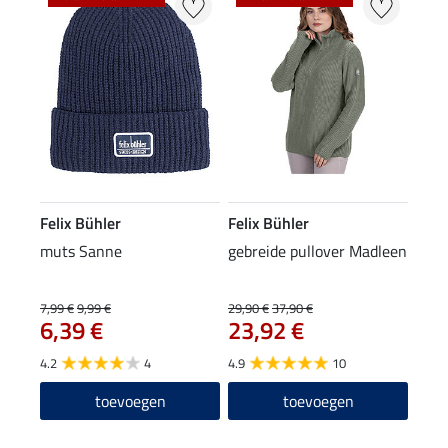
Felix Bühler
Felix Bühler
muts Sanne
gebreide pullover Madleen
7,99 €
9,99 €
29,90 €
37,90 €
6,39 €
23,92 €
4.2
4
4.9
10
toevoegen
toevoegen