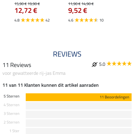
uchon
wedstr
15,90 €
19,90 €
11,90 €
14,90 €
12,72 €
9,52 €
24,90 
€
van
4.8
42
4.6
10
4.4
REVIEWS
11 Reviews
5.0
voor gewatteerde rij-jas Emma
11 van 11 Klanten kunnen dit artikel aanraden
5 Sterren
11 Beoordelingen
4 Sterren
3 Sterren
2 Sterren
1 Ster