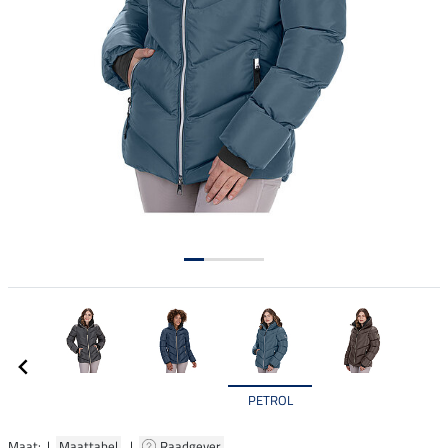
PETROL
Maat: |
Maattabel
|
Raadgever