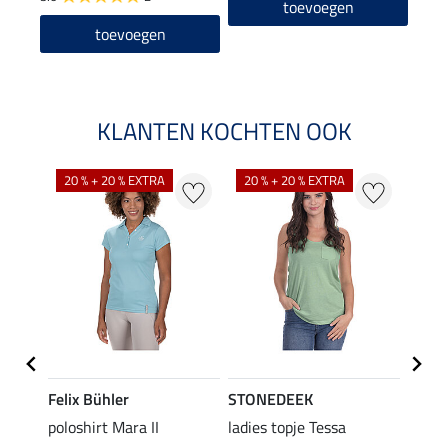
toevoegen
toevoegen
KLANTEN KOCHTEN OOK
20 % + 20 % EXTRA
20 % + 20 % EXTRA
40 %
Felix Bühler
STONEDEEK
Felix
Klara
poloshirt Mara II
ladies topje Tessa
funct