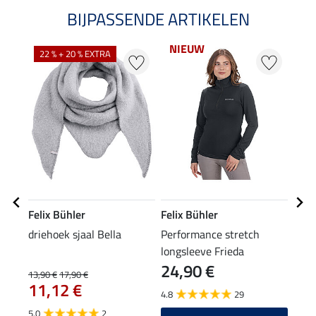
BIJPASSENDE ARTIKELEN
NIEUW
NI
22 % + 20 % EXTRA
Felix Bühler
Felix Bühler
Feli
driehoek sjaal Bella
Performance stretch
hoof
longsleeve Frieda
24,90 €
8,9
13,90 €
17,90 €
11,12 €
4.8
29
4.6
5.0
2