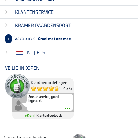
KLANTENSERVICE
KRAMER PAARDENSPORT
Vacatures
Groei met ons mee
1
NL | EUR
VEILIG INKOPEN
Klantbeoordelingen
4.7
/
5
Snelle service, goed
ingepakt.
eKomi
Klantenfeedback
Klimaatneutrale shop