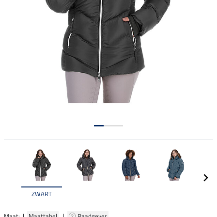
ZWART
Maat: |
Maattabel
|
Raadgever