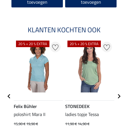
toevoegen
toevoegen
KLANTEN KOCHTEN OOK
20 % + 20 % EXTRA
20 % + 20 % EXTRA
40 %
Felix Bühler
STONEDEEK
Felix
Klara
poloshirt Mara II
ladies topje Tessa
funct
uchon
wedstr
15,90 €
19,90 €
11,90 €
14,90 €