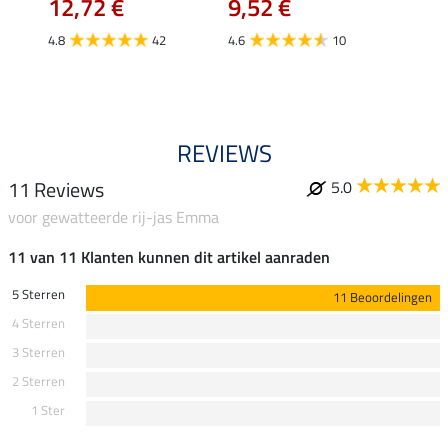
12,72 €
9,52 €
24,90 
€
van
4.8
42
4.6
10
4.4
REVIEWS
11 Reviews
5.0
voor gewatteerde rij-jas Emma
11 van 11 Klanten kunnen dit artikel aanraden
5 Sterren
11 Beoordelingen
4 Sterren
3 Sterren
2 Sterren
1 Ster