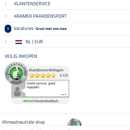
KLANTENSERVICE
KRAMER PAARDENSPORT
Vacatures
Groei met ons mee
1
NL | EUR
VEILIG INKOPEN
Klantbeoordelingen
4.7
/
5
Snelle service, goed
ingepakt.
eKomi
Klantenfeedback
Klimaatneutrale shop