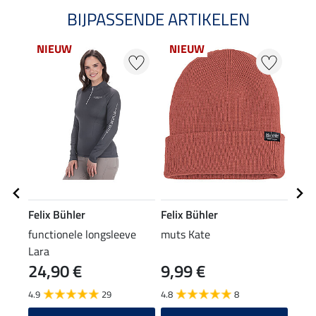
BIJPASSENDE ARTIKELEN
NIEUW
NIEUW
NI
Felix Bühler
Felix Bühler
Feli
functionele longsleeve
muts Kate
hoof
Lara
24,90 €
9,99 €
8,9
4.9
29
4.8
8
4.6