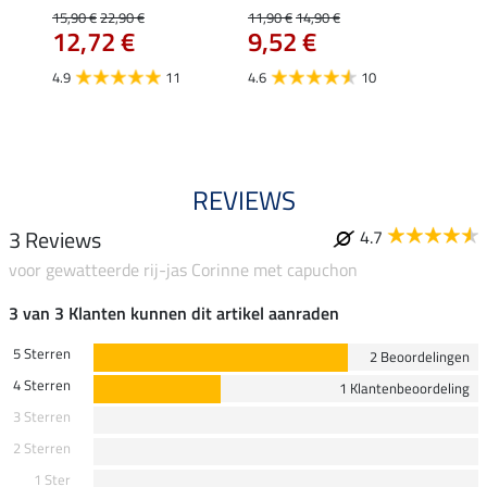
15,90 €
22,90 €
11,90 €
14,90 €
15,90 
12,72 €
9,52 €
12,
4.9
11
4.6
10
5.0
REVIEWS
3 Reviews
4.7
voor gewatteerde rij-jas Corinne met capuchon
3 van 3 Klanten kunnen dit artikel aanraden
5 Sterren
2 Beoordelingen
4 Sterren
1 Klantenbeoordeling
3 Sterren
2 Sterren
1 Ster