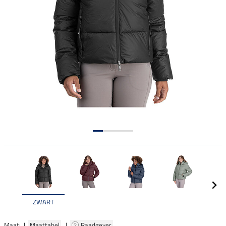
ZWART
Maat: |
Maattabel
|
Raadgever