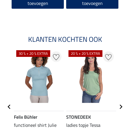
5.0
toevoegen
toevoegen
KLANTEN KOCHTEN OOK
30 % + 20 % EXTRA
20 % + 20 % EXTRA
20 %
Felix Bühler
STONEDEEK
Felix
rt
functioneel shirt Julie
ladies topje Tessa
polosh