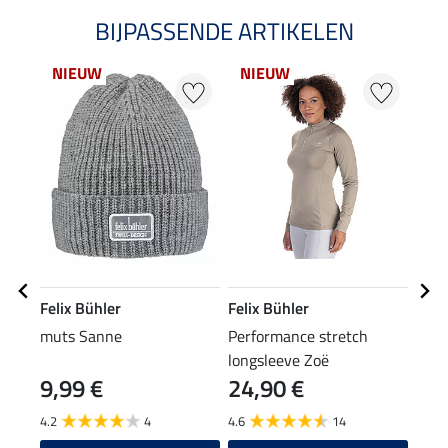
BIJPASSENDE ARTIKELEN
NIEUW
NIEUW
22
Felix Bühler
Felix Bühler
Feli
muts Sanne
Performance stretch
drie
longsleeve Zoë
9,99 €
24,90 €
13,90
11
4.2
4
4.6
14