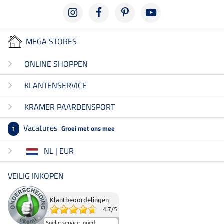
MEGA STORES
ONLINE SHOPPEN
KLANTENSERVICE
KRAMER PAARDENSPORT
Vacatures
Groei met ons mee
1
NL | EUR
VEILIG INKOPEN
Klantbeoordelingen
4.7
/
5
Snelle service, goed