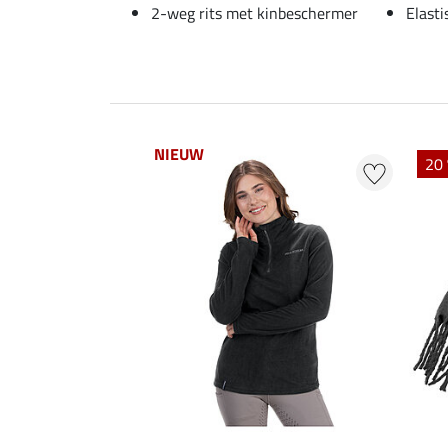
2-weg rits met kinbeschermer
Elast
NIEUW
20 