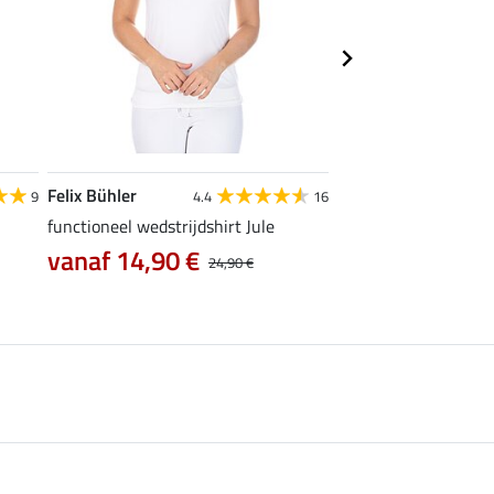
Felix Bühler
Felix Bühler
9
4.4
16
functioneel wedstrijdshirt Jule
tanktop Mira
vanaf 14,90 €
7,99 €
24,90 €
9,99 €
12,90