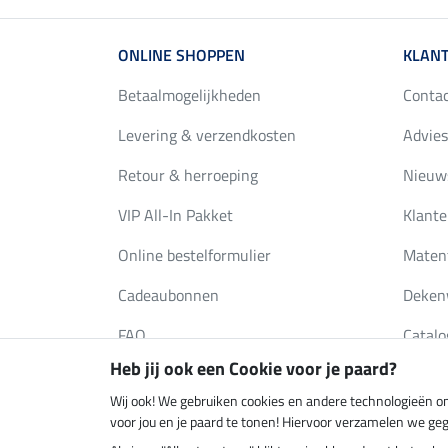
ONLINE SHOPPEN
KLANT
Betaalmogelijkheden
Conta
Levering & verzendkosten
Advies
Retour & herroeping
Nieuws
VIP All-In Pakket
Klante
Online bestelformulier
Maten
Cadeaubonnen
Deken
FAQ
Catalo
Heb jij ook een Cookie voor je paard?
Wij ook! We gebruiken cookies en andere technologieën om
Klimaatneutrale shop
Verzend
voor jou en je paard te tonen! Hiervoor verzamelen we ge