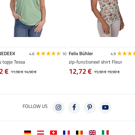
NEDEEK
Felix Bühler
4.6
10
4.9
s topje Tessa
zip-functioneel shirt Fleur
2 €
12,72 €
11,90 €
14,90 €
15,90 €
19,90 €
FOLLOW US