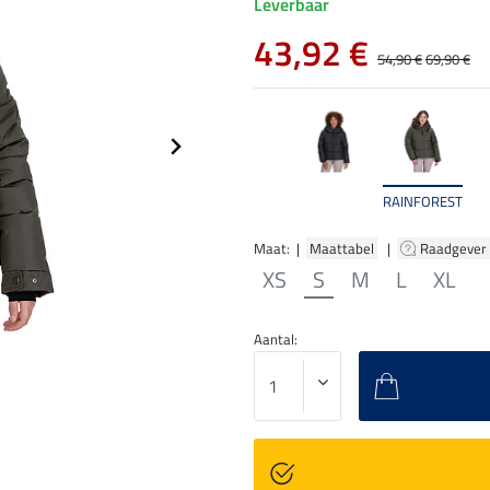
Leverbaar
43,92 €
54,90 €
69,90 €
RAINFOREST
Maat: |
Maattabel
|
Raadgever
XS
S
M
L
XL
Aantal: