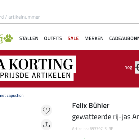
STALLEN
OUTFITS
SALE
MERKEN
CADEAUBON
nog
 met capuchon
Felix Bühler
gewatteerde rij-jas 
Artikelnr.: 653797-S-RF