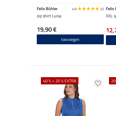
Felix Bühler
Felix
4.9
22
zip shirt Luisa
XXL s
19,90 €
12,
toevoegen
EXTRA
40 % + 20 % EXTRA
20