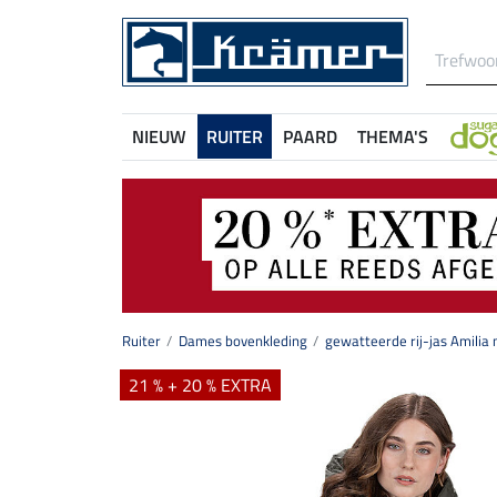
NIEUW
RUITER
PAARD
THEMA'S
Ruiter
Dames bovenkleding
gewatteerde rij-jas Amilia
21 % + 20 % EXTRA