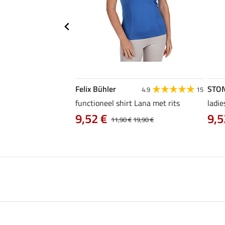
Felix Bühler
STO
5.0
6
4.9
15
functioneel shirt Lana met rits
ladie
9,52 €
9,5
12,90 €
11,90 €
19,90 €