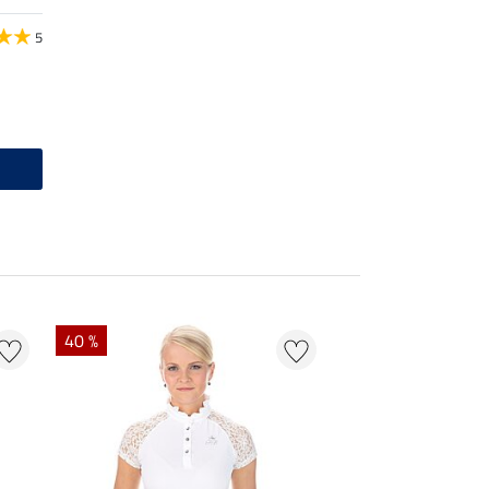
5
40 %
22 % + 20 % EXTR