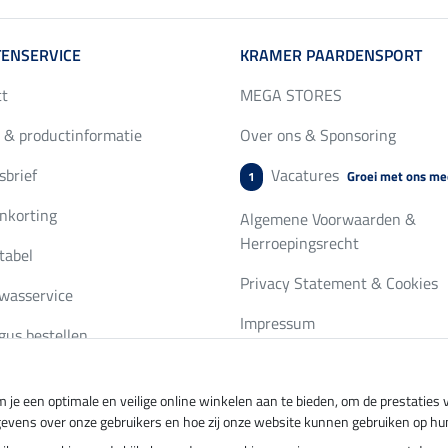
ENSERVICE
KRAMER PAARDENSPORT
ct
MEGA STORES
 & productinformatie
Over ons & Sponsoring
brief
Vacatures
Groei met ons me
1
nkorting
Algemene Voorwaarden &
Herroepingsrecht
tabel
Privacy Statement & Cookies
wasservice
Impressum
gus bestellen
 je een optimale en veilige online winkelen aan te bieden, om de prestatie
ing per
Veilig betalen met
gevens over onze gebruikers en hoe zij onze website kunnen gebruiken op hu