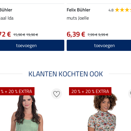
 Bühler
Felix Bühler
4.8
jaal Ida
muts Joelle
72 €
6,39 €
15,90 €
19,90 €
7,99 €
9,99 €
toevoegen
toevoegen
KLANTEN KOCHTEN OOK
 % + 20 % EXTRA
20 % + 20 % EXTRA