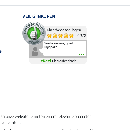
VEILIG INKOPEN
Klantbeoordelingen
4.7
/
5
Snelle service, goed
ingepakt.
e
eKomi
Klantenfeedback
s van onze website te meten en om relevante producten
n apparaten.