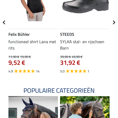
Felix Bühler
STEEDS
SH
functioneel shirt Lana met
SYLKA stal- en rijschoen
zad
rits
Barn
29,9
23
11,90 €
19,90 €
39,90 €
49,90 €
9,52 €
31,92 €
4.8
4.9
14
5.0
1
POPULAIRE CATEGORIEËN