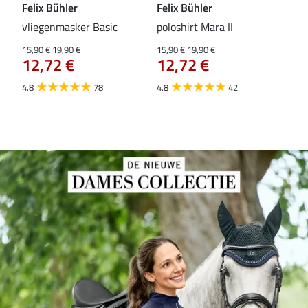
Felix Bühler
Felix Bühler
Fel
vliegenmasker Basic
poloshirt Mara II
Pul
vli
15,90 €
19,90 €
15,90 €
19,90 €
12,72 €
12,72 €
15,9
12
4.8
78
4.8
42
4.6