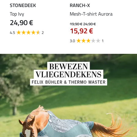
STONEDEEK
RANCH-X
ST
Top Ivy
Mesh-T-shirt Aurora
T-s
24,90 €
19,90 €
24,90 €
14,9
15,92 €
11
4.5
2
3.0
1
5.0