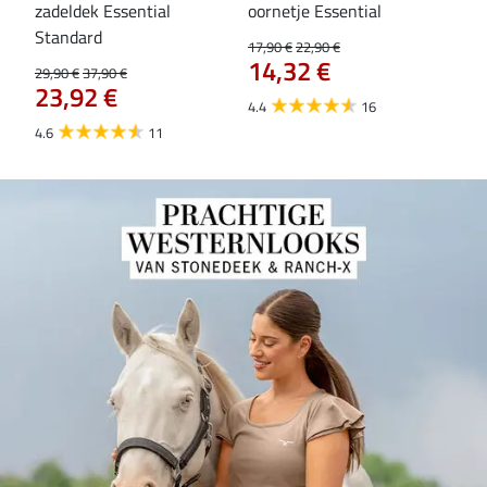
zadeldek Essential
oornetje Essential
fle
Standard
17,90 €
22,90 €
19,9
14,32 €
15
29,90 €
37,90 €
23,92 €
4.4
16
4.6
4.6
11