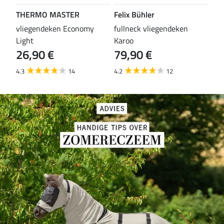
THERMO MASTER
Felix Bühler
TH
vliegendeken Economy
fullneck vliegendeken
vli
Light
Karoo
Wal
26,90 €
79,90 €
29
4.3
14
4.2
12
4.5