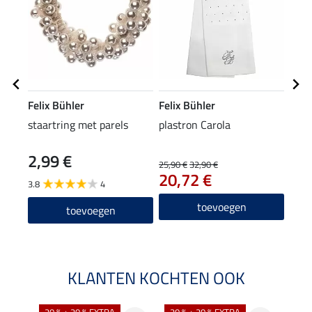
Felix Bühler
Felix Bühler
Feli
staartring met parels
plastron Carola
plas
2,99 €
8,9
25,90 €
32,90 €
20,72 €
3.8
4
toevoegen
toevoegen
KLANTEN KOCHTEN OOK