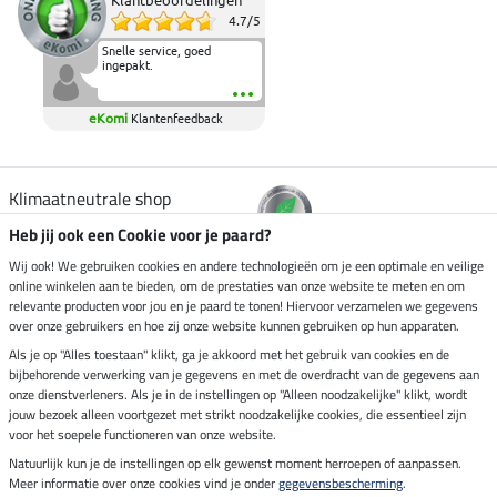
4.7
/
5
Snelle service, goed
ingepakt.
eKomi
Klantenfeedback
Klimaatneutrale shop
Heb jij ook een Cookie voor je paard?
Verzending per
Wij ook! We gebruiken cookies en andere technologieën om je een optimale en veilige
online winkelen aan te bieden, om de prestaties van onze website te meten en om
relevante producten voor jou en je paard te tonen! Hiervoor verzamelen we gegevens
over onze gebruikers en hoe zij onze website kunnen gebruiken op hun apparaten.
Veilig betalen met
Als je op "Alles toestaan" klikt, ga je akkoord met het gebruik van cookies en de
bijbehorende verwerking van je gegevens en met de overdracht van de gegevens aan
onze dienstverleners. Als je in de instellingen op "Alleen noodzakelijke" klikt, wordt
jouw bezoek alleen voortgezet met strikt noodzakelijke cookies, die essentieel zijn
Impressum
voor het soepele functioneren van onze website.
Natuurlijk kun je de instellingen op elk gewenst moment herroepen of aanpassen.
Meer informatie over onze cookies vind je onder
gegevensbescherming
.
Laatste update op 10.08.2026 om 02:55 uur