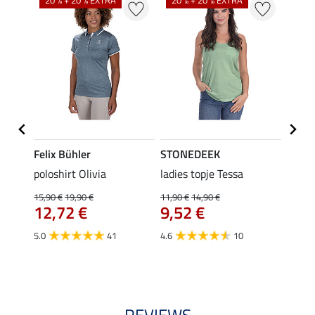
20 % + 20 % EXTRA
20 % + 20 % EXTRA
20 %
Felix Bühler
STONEDEEK
Felix
Emily
poloshirt Olivia
ladies topje Tessa
zip-fu
Fleur
15,90 €
19,90 €
11,90 €
14,90 €
12,72 €
9,52 €
15,90 
12,
5.0
41
4.6
10
4.9