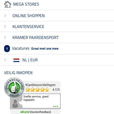
MEGA STORES
ONLINE SHOPPEN
KLANTENSERVICE
KRAMER PAARDENSPORT
Vacatures
Groei met ons mee
1
NL | EUR
VEILIG INKOPEN
Klantbeoordelingen
4.7
/
5
Snelle service, goed
ingepakt.
eKomi
Klantenfeedback