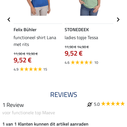
Felix Bühler
STONEDEEK
Felix
functioneel shirt Lana
ladies topje Tessa
zip-fu
met rits
Fleur
11,90 €
14,90 €
9,52 €
11,90 €
19,90 €
15,90 
9,52 €
12,
4.6
10
4.9
15
4.9
REVIEWS
1 Review
5.0
voor functionele top Maeve
1 van 1 Klanten kunnen dit artikel aanraden