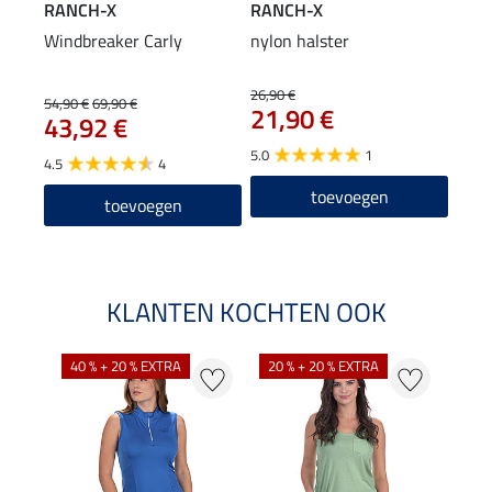
RANCH-X
RANCH-X
Windbreaker Carly
nylon halster
26,90 €
54,90 €
69,90 €
21,90 €
43,92 €
5.0
1
4.5
4
toevoegen
toevoegen
KLANTEN KOCHTEN OOK
40 % + 20 % EXTRA
20 % + 20 % EXTRA
20 %