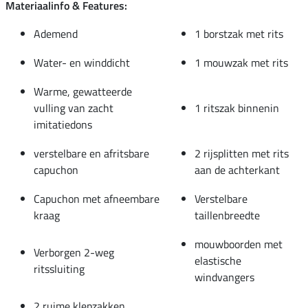
Materiaalinfo & Features:
Ademend
1 borstzak met rits
Water- en winddicht
1 mouwzak met rits
Warme, gewatteerde
vulling van zacht
1 ritszak binnenin
imitatiedons
verstelbare en afritsbare
2 rijsplitten met rits
capuchon
aan de achterkant
Capuchon met afneembare
Verstelbare
kraag
taillenbreedte
mouwboorden met
Verborgen 2-weg
elastische
ritssluiting
windvangers
2 ruime klepzakken