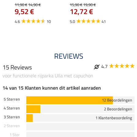
Fleur
11,90 €
14,90 €
15,90 €
19,90 €
9,52 €
12,72 €
15,90 
12,
4.6
10
5.0
41
4.9
REVIEWS
15 Reviews
4.7
voor functionele rijparka Ulla met capuchon
14 van 15 Klanten kunnen dit artikel aanraden
5 Sterren
12 Beoordelingen
4 Sterren
2 Beoordelingen
3 Sterren
1 Klantenbeoordeling
2 Sterren
1 Ster