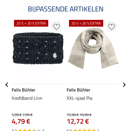
BIJPASSENDE ARTIKELEN
25 % + 20 % EXTRA
20 % + 20 % EXTRA
20
Felix Bühler
Felix Bühler
Feli
hoofdband Linn
XXL-sjaal Pia
muts
5,99 €
7,99 €
15,90 €
19,90 €
7,99 
4,79 €
12,72 €
6,3
3.7
3
5.0
1
3.0