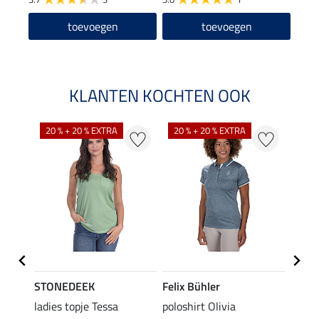
toevoegen
toevoegen
KLANTEN KOCHTEN OOK
20 % + 20 % EXTRA
20 % + 20 % EXTRA
20 %
STONEDEEK
Felix Bühler
Felix
ladies topje Tessa
poloshirt Olivia
zip-fu