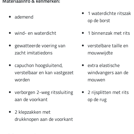
Materiaalinfo & kenmerken:
1 waterdichte ritszak
ademend
op de borst
wind- en waterdicht
1 binnenzak met rits
gewatteerde voering van
verstelbare taille en
zacht imitatiedons
mouwwijdte
capuchon hoogsluitend,
extra elastische
verstelbaar en kan vastgezet
windvangers aan de
worden
mouwen
verborgen 2-weg ritssluiting
2 rijsplitten met rits
aan de voorkant
op de rug
2 klepzakken met
drukknopen aan de voorkant