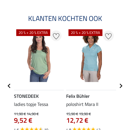
KLANTEN KOCHTEN OOK
20 % + 20 % EXTRA
20 % + 20 % EXTRA
40 %
STONEDEEK
Felix Bühler
Felix
 Nela
ladies topje Tessa
poloshirt Mara II
funct
wedstr
11,90 €
14,90 €
15,90 €
19,90 €
9,52 €
12,72 €
24,90 
van
4.6
10
4.8
42