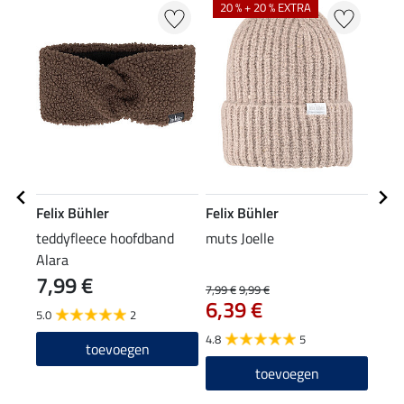
20 % + 20 % EXTRA
20
Felix Bühler
Felix Bühler
Feli
teddyfleece hoofdband
muts Joelle
XXL-
Alara
7,99 €
7,99 €
9,99 €
15,90
6,39 €
12
5.0
2
4.8
5
5.0
toevoegen
toevoegen