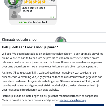
4.7
/
5
Snelle service, goed
ingepakt.
eKomi
Klantenfeedback
Klimaatneutrale shop
Heb jij ook een Cookie voor je paard?
Verzending per
Wij ook! We gebruiken cookies en andere technologieën om je een optimale en veilige
online winkelen aan te bieden, om de prestaties van onze website te meten en om
relevante producten voor jou en je paard te tonen! Hiervoor verzamelen we gegevens
over onze gebruikers en hoe zij onze website kunnen gebruiken op hun apparaten.
Veilig betalen met
Als je op "Alles toestaan" klikt, ga je akkoord met het gebruik van cookies en de
bijbehorende verwerking van je gegevens en met de overdracht van de gegevens aan
onze dienstverleners. Als je in de instellingen op "Alleen noodzakelijke" klikt, wordt
jouw bezoek alleen voortgezet met strikt noodzakelijke cookies, die essentieel zijn
voor het soepele functioneren van onze website.
Impressum
Natuurlijk kun je de instellingen op elk gewenst moment herroepen of aanpassen.
Meer informatie over onze cookies vind je onder
gegevensbescherming
.
Laatste update op 05.08.2026 om 15:35 uur