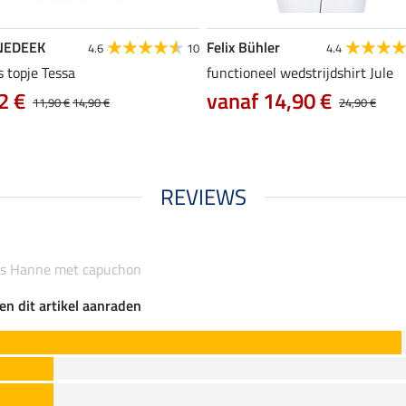
NEDEEK
Felix Bühler
4.6
10
4.4
s topje Tessa
functioneel wedstrijdshirt Jule
2 €
vanaf 14,90 €
11,90 €
14,90 €
24,90 €
REVIEWS
-jas Hanne met capuchon
en dit artikel aanraden