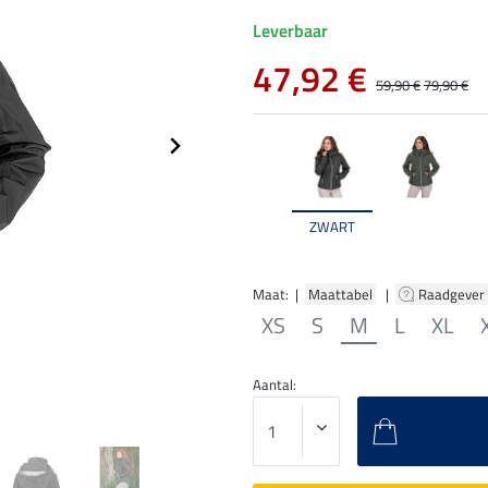
Leverbaar
47,92 €
59,90 €
79,90 €
ZWART
Maat: |
Maattabel
|
Raadgever
XS
S
M
L
XL
Aantal: