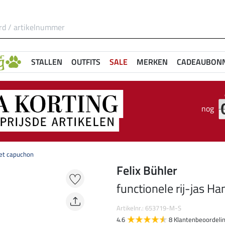
STALLEN
OUTFITS
SALE
MERKEN
CADEAUBON
nog
met capuchon
Felix Bühler
functionele rij-jas 
Artikelnr.: 653719-M-S
4.6
8 Klantenbeoordeli