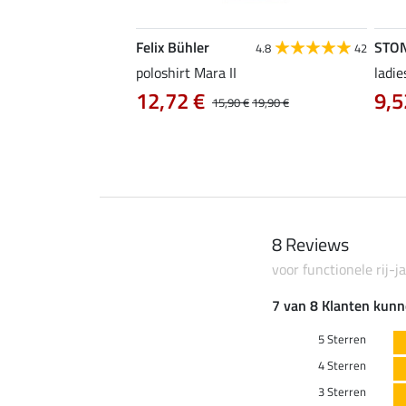
Felix Bühler
STO
4.8
4
4.8
42
irt Eliana
poloshirt Mara II
ladie
0 €
12,72 €
9,5
22,90 €
15,90 €
19,90 €
8 Reviews
voor functionele rij
7 van 8 Klanten kunn
5 Sterren
4 Sterren
3 Sterren