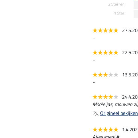
2 Sterren
1 Ster
27.5.2
-
22.5.2
-
13.5.2
-
24.4.2
Mooie jas, mouwen zijn
Origineel bekijken
1.4.20
Alles goed! #