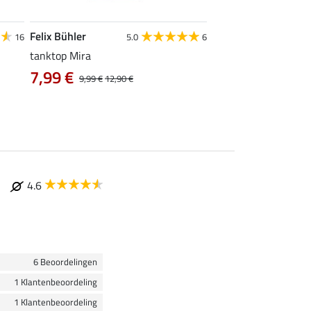
Felix Bühler
STEEDS
16
5.0
6
tanktop Mira
functionele zipshirt 
7,99 €
vanaf 17,90 €
9,99 €
12,90 €
4.6
6 Beoordelingen
1 Klantenbeoordeling
1 Klantenbeoordeling