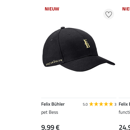
NIEUW
NI
Felix Bühler
Felix
5.0
3
pet Bess
funct
9,99 €
24,