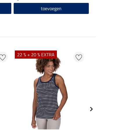
toevoegen
22 % + 20 % EXTRA
22 %