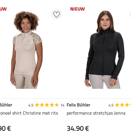
EUW
NIEUW
 Bühler
Felix Bühler
4.5
14
4.5
ioneel shirt Christine met rits
performance stretchjas Jenna
90 €
34,90 €