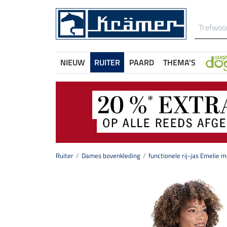
NIEUW
RUITER
PAARD
THEMA'S
Ruiter
Dames bovenkleding
functionele rij-jas Emelie 