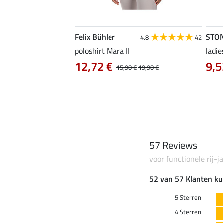
Felix Bühler
STO
4.8
4
4.8
42
irt Eliana
poloshirt Mara II
ladie
0 €
12,72 €
9,5
22,90 €
15,90 €
19,90 €
57 Reviews
voor functionele rij-
52 van 57 Klanten ku
5 Sterren
4 Sterren