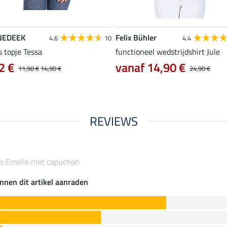
NEDEEK
Felix Bühler
4.6
10
4.4
s topje Tessa
functioneel wedstrijdshirt Jule
2 €
vanaf 14,90 €
11,90 €
14,90 €
24,90 €
REVIEWS
jas Emelie met capuchon
nnen dit artikel aanraden