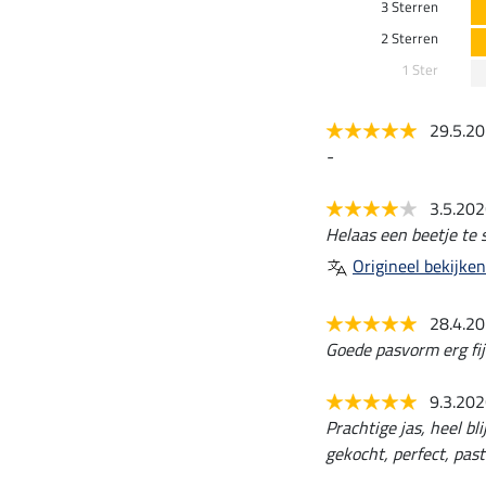
3 Sterren
2 Sterren
1 Ster
29.5.2
-
3.5.20
Helaas een beetje te s
Origineel bekijken
28.4.2
Goede pasvorm erg fij
9.3.20
Prachtige jas, heel bl
gekocht, perfect, pas