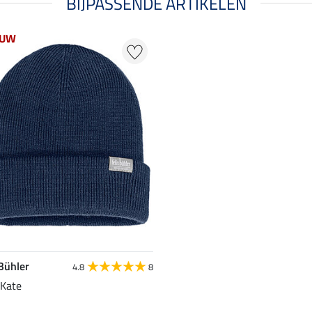
BIJPASSENDE ARTIKELEN
EUW
 Bühler
4.8
8
Kate