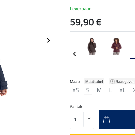
Leverbaar
59,90 €
Maat: |
Maattabel
|
Raadgever
XS
S
M
L
XL
Aantal: