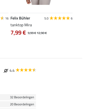
Felix Bühler
STEEDS
16
5.0
6
tanktop Mira
functionele zipshirt 
7,99 €
vanaf 17,90 €
9,99 €
12,90 €
4.4
32 Beoordelingen
20 Beoordelingen