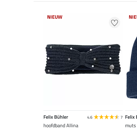
NIEUW
NI
Felix Bühler
Felix
4.6
7
hoofdband Allina
muts 