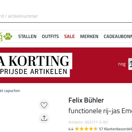
STALLEN
OUTFITS
SALE
MERKEN
CADEAUBON
nog
met capuchon
Felix Bühler
functionele rij-jas E
Artikelnr.: 653777-S-NV
4.4
57 Klantenbeoordel