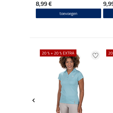
8,99 €
9,9
toevoegen
20 % + 20 % EXTRA
20