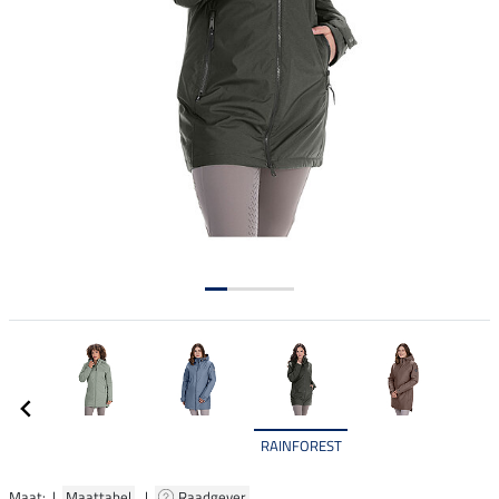
RAINFOREST
Maat: |
Maattabel
|
Raadgever