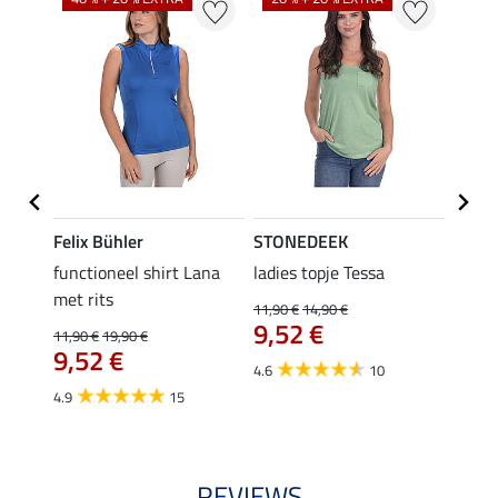
Felix Bühler
STONEDEEK
Felix
functioneel shirt Lana
ladies topje Tessa
zip-fu
met rits
Fleur
11,90 €
14,90 €
9,52 €
11,90 €
19,90 €
15,90 
9,52 €
12,
4.6
10
4.9
15
4.9
REVIEWS