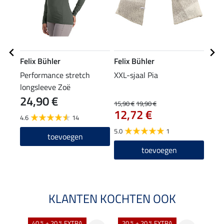
Felix Bühler
Felix Bühler
Feli
Performance stretch
XXL-sjaal Pia
mut
longsleeve Zoë
24,90 €
9,9
15,90 €
19,90 €
12,72 €
4.6
14
4.2
5.0
1
toevoegen
toevoegen
KLANTEN KOCHTEN OOK
40 % + 20 % EXTRA
20 % + 20 % EXTRA
20 %