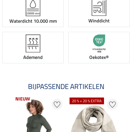
Winddicht
Waterdicht 10.000 mm
Ademend
Oekotex®
BIJPASSENDE ARTIKELEN
NIEUW
NI
20 % + 20 % EXTRA