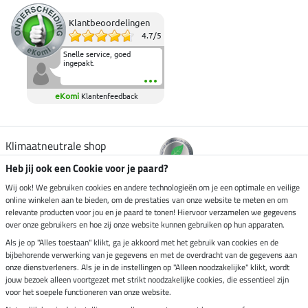
Klantbeoordelingen
4.7
/
5
Snelle service, goed
ingepakt.
eKomi
Klantenfeedback
Klimaatneutrale shop
Heb jij ook een Cookie voor je paard?
Verzending per
Wij ook! We gebruiken cookies en andere technologieën om je een optimale en veilige
online winkelen aan te bieden, om de prestaties van onze website te meten en om
relevante producten voor jou en je paard te tonen! Hiervoor verzamelen we gegevens
over onze gebruikers en hoe zij onze website kunnen gebruiken op hun apparaten.
Veilig betalen met
Als je op "Alles toestaan" klikt, ga je akkoord met het gebruik van cookies en de
bijbehorende verwerking van je gegevens en met de overdracht van de gegevens aan
onze dienstverleners. Als je in de instellingen op "Alleen noodzakelijke" klikt, wordt
jouw bezoek alleen voortgezet met strikt noodzakelijke cookies, die essentieel zijn
voor het soepele functioneren van onze website.
Impressum