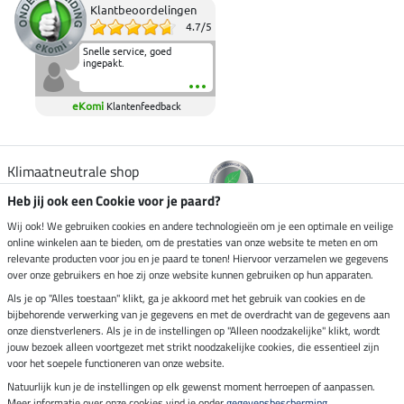
Klantbeoordelingen
4.7
/
5
Snelle service, goed
ingepakt.
eKomi
Klantenfeedback
Klimaatneutrale shop
Heb jij ook een Cookie voor je paard?
Verzending per
Wij ook! We gebruiken cookies en andere technologieën om je een optimale en veilige
online winkelen aan te bieden, om de prestaties van onze website te meten en om
relevante producten voor jou en je paard te tonen! Hiervoor verzamelen we gegevens
over onze gebruikers en hoe zij onze website kunnen gebruiken op hun apparaten.
Veilig betalen met
Als je op "Alles toestaan" klikt, ga je akkoord met het gebruik van cookies en de
bijbehorende verwerking van je gegevens en met de overdracht van de gegevens aan
onze dienstverleners. Als je in de instellingen op "Alleen noodzakelijke" klikt, wordt
jouw bezoek alleen voortgezet met strikt noodzakelijke cookies, die essentieel zijn
Impressum
voor het soepele functioneren van onze website.
Natuurlijk kun je de instellingen op elk gewenst moment herroepen of aanpassen.
Meer informatie over onze cookies vind je onder
gegevensbescherming
.