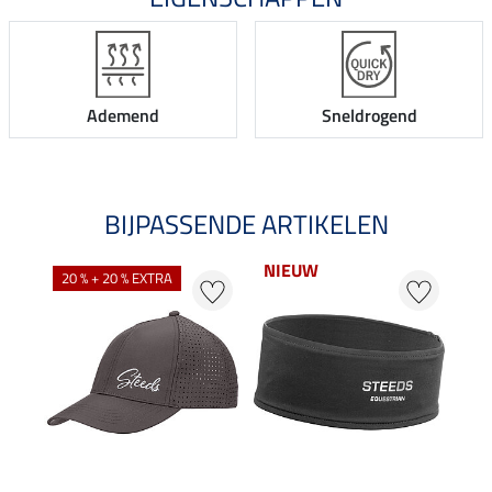
Ademend
Sneldrogend
BIJPASSENDE ARTIKELEN
NIEUW
NI
20 % + 20 % EXTRA