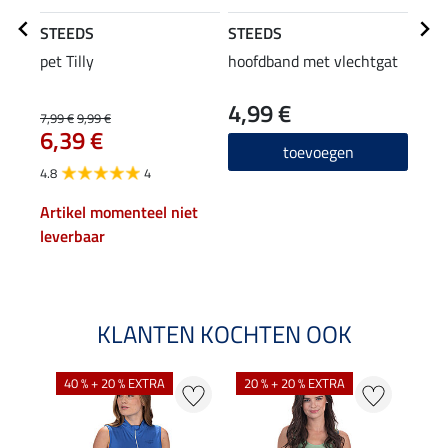
STEEDS
STEEDS
STE
pet Tilly
hoofdband met vlechtgat
flee
cap
4,99 €
22
7,99 €
9,99 €
6,39 €
4.8
toevoegen
4.8
4
Artikel momenteel niet
leverbaar
KLANTEN KOCHTEN OOK
40 % + 20 % EXTRA
20 % + 20 % EXTRA
20 %