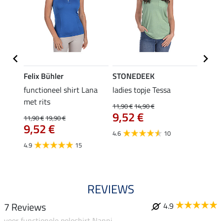
Felix Bühler
STONEDEEK
Felix
functioneel shirt Lana
ladies topje Tessa
zip-fu
met rits
Fleur
11,90 €
14,90 €
9,52 €
11,90 €
19,90 €
15,90 
9,52 €
12,
4.6
10
4.9
15
4.9
REVIEWS
7 Reviews
4.9
voor functionele poloshirt Nanni