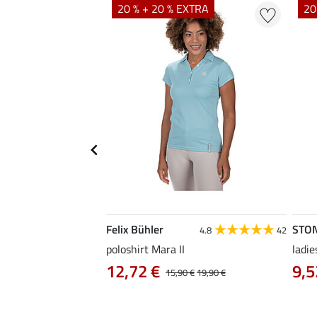
20 % + 20 % EXTRA
20
Felix Bühler
STO
4.9
15
4.8
42
as Klara Life Cycle
poloshirt Mara II
ladie
12,72 €
9,5
15,90 €
19,90 €
0 €
59,90 €