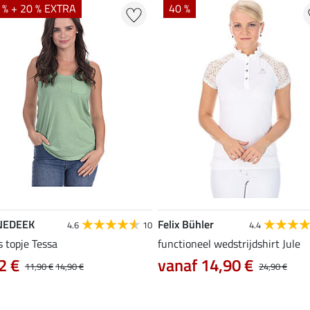
 % + 20 % EXTRA
40 %
NEDEEK
Felix Bühler
4.6
10
4.4
s topje Tessa
functioneel wedstrijdshirt Jule
2 €
vanaf 14,90 €
11,90 €
14,90 €
24,90 €