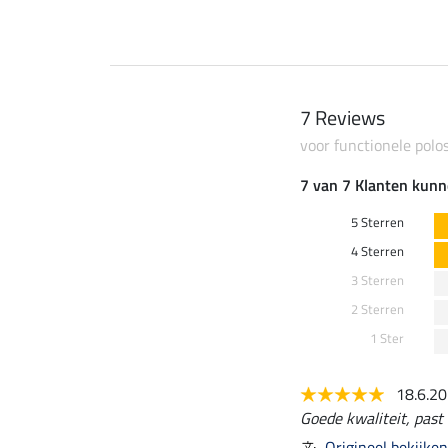
7 Reviews
voor functionele polo
7 van 7 Klanten kunn
5 Sterren
4 Sterren
3 Sterren
2 Sterren
1 Ster
18.6.2
Goede kwaliteit, past 
Origineel bekijken