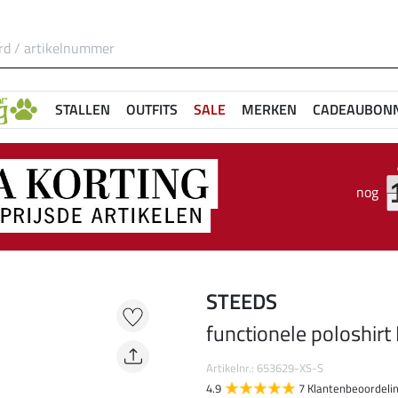
STALLEN
OUTFITS
SALE
MERKEN
CADEAUBON
nog
STEEDS
functionele poloshirt
Artikelnr.: 653629-XS-S
4.9
7 Klantenbeoordeli