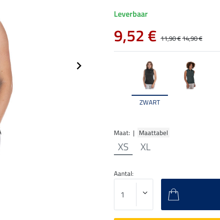
Leverbaar
9,52 €
11,90 €
14,90 €
ZWART
Maat: |
Maattabel
XS
XL
Aantal: