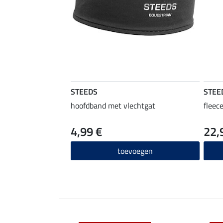
STEEDS
STEE
hoofdband met vlechtgat
fleec
4,99 €
22,
toevoegen