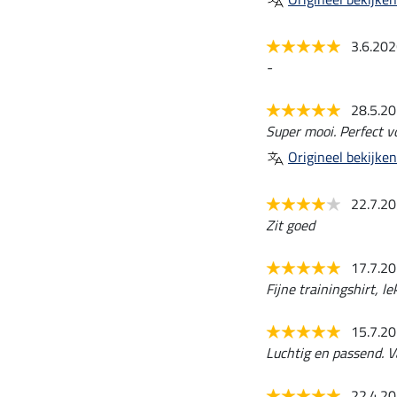
3.6.20
-
28.5.2
Super mooi. Perfect vo
Origineel bekijken
22.7.2
Zit goed
17.7.2
Fijne trainingshirt, l
15.7.2
Luchtig en passend. V
22.4.2