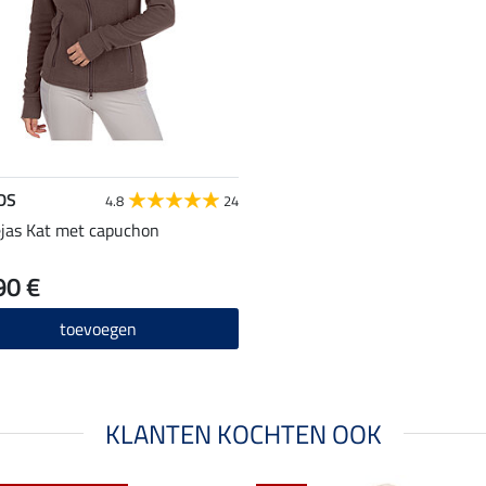
DS
4.8
24
ejas Kat met capuchon
90 €
toevoegen
KLANTEN KOCHTEN OOK