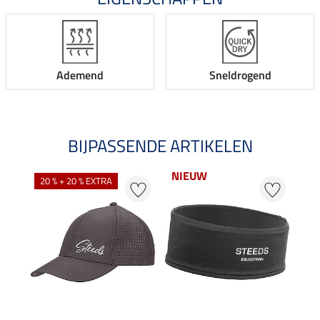
Ademend
Sneldrogend
BIJPASSENDE ARTIKELEN
NIEUW
NI
20 % + 20 % EXTRA