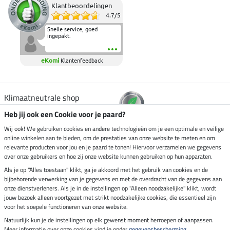
Klantbeoordelingen
4.7
/
5
Snelle service, goed
ingepakt.
eKomi
Klantenfeedback
Klimaatneutrale shop
Heb jij ook een Cookie voor je paard?
Verzending per
Wij ook! We gebruiken cookies en andere technologieën om je een optimale en veilige
online winkelen aan te bieden, om de prestaties van onze website te meten en om
relevante producten voor jou en je paard te tonen! Hiervoor verzamelen we gegevens
over onze gebruikers en hoe zij onze website kunnen gebruiken op hun apparaten.
Veilig betalen met
Als je op "Alles toestaan" klikt, ga je akkoord met het gebruik van cookies en de
bijbehorende verwerking van je gegevens en met de overdracht van de gegevens aan
onze dienstverleners. Als je in de instellingen op "Alleen noodzakelijke" klikt, wordt
jouw bezoek alleen voortgezet met strikt noodzakelijke cookies, die essentieel zijn
Impressum
voor het soepele functioneren van onze website.
Natuurlijk kun je de instellingen op elk gewenst moment herroepen of aanpassen.
Meer informatie over onze cookies vind je onder
gegevensbescherming
.