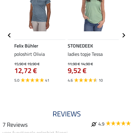
Felix Bühler
STONEDEEK
Felix
Emily
poloshirt Olivia
ladies topje Tessa
zip-fu
Fleur
15,90 €
19,90 €
11,90 €
14,90 €
12,72 €
9,52 €
15,90 
12,
5.0
41
4.6
10
4.9
REVIEWS
7 Reviews
4.9
voor functionele poloshirt Nanni