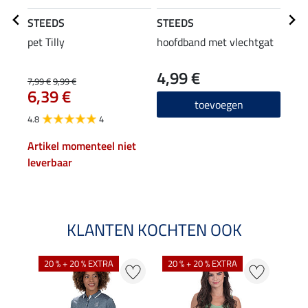
STEEDS
STEEDS
STE
pet Tilly
hoofdband met vlechtgat
flee
cap
4,99 €
22
7,99 €
9,99 €
6,39 €
4.8
toevoegen
4.8
4
Artikel momenteel niet
leverbaar
KLANTEN KOCHTEN OOK
20 % + 20 % EXTRA
20 % + 20 % EXTRA
20 %