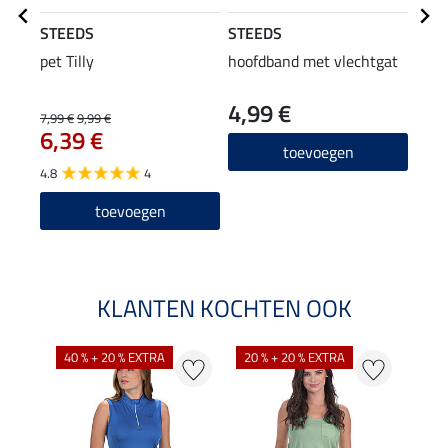
STEEDS
STEEDS
STE
pet Tilly
hoofdband met vlechtgat
flee
cap
4,99 €
22
7,99 €
9,99 €
6,39 €
4.8
toevoegen
4.8
4
toevoegen
KLANTEN KOCHTEN OOK
40 % + 20 % EXTRA
20 % + 20 % EXTRA
20 %