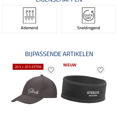
Ademend
Sneldrogend
BIJPASSENDE ARTIKELEN
NIEUW
NI
20 % + 20 % EXTRA