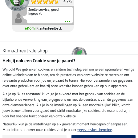
4.7
/
5
Snelle service, goed
ingepakt.
eKomi
Klantenfeedback
Klimaatneutrale shop
Heb jij ook een Cookie voor je paard?
Verzending per
Wij ook! We gebruiken cookies en andere technologieën om je een optimale en veilige
online winkelen aan te bieden, om de prestaties van onze website te meten en om
relevante producten voor jou en je paard te tonen! Hiervoor verzamelen we gegevens
over onze gebruikers en hoe zij onze website kunnen gebruiken op hun apparaten.
Veilig betalen met
Als je op "Alles toestaan" klikt, ga je akkoord met het gebruik van cookies en de
bijbehorende verwerking van je gegevens en met de overdracht van de gegevens aan
onze dienstverleners. Als je in de instellingen op "Alleen noodzakelijke" klikt, wordt
jouw bezoek alleen voortgezet met strikt noodzakelijke cookies, die essentieel zijn
Impressum
voor het soepele functioneren van onze website.
Natuurlijk kun je de instellingen op elk gewenst moment herroepen of aanpassen.
Meer informatie over onze cookies vind je onder
gegevensbescherming
.
Laatste update op 08.08.2026 om 06:59 uur