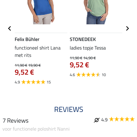
Felix Bühler
STONEDEEK
Felix
functioneel shirt Lana
ladies topje Tessa
zip-fu
met rits
Fleur
11,90 €
14,90 €
9,52 €
11,90 €
19,90 €
15,90 
€
9,52 €
12,
4.6
10
4.9
15
4.9
REVIEWS
7 Reviews
4.9
voor functionele poloshirt Nanni