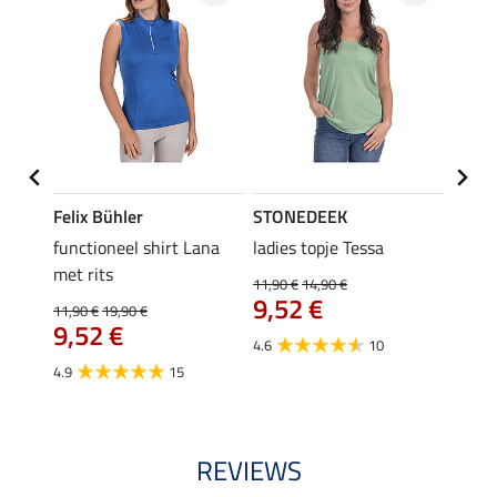
Felix Bühler
STONEDEEK
Felix
functioneel shirt Lana
ladies topje Tessa
zip-fu
met rits
Fleur
11,90 €
14,90 €
9,52 €
11,90 €
19,90 €
15,90 
€
9,52 €
12,
4.6
10
4.9
15
4.9
REVIEWS