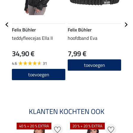
Felix Bühler
Felix Bühler
Feli
teddyfleecejas Ella II
hoofdband Eva
muts
34,90 €
7,99 €
9,99 
7,9
4.6
31
toevoegen
4.5
toevoegen
KLANTEN KOCHTEN OOK
40 % + 20 % EXTRA
20 % + 20 % EXTRA
20 %