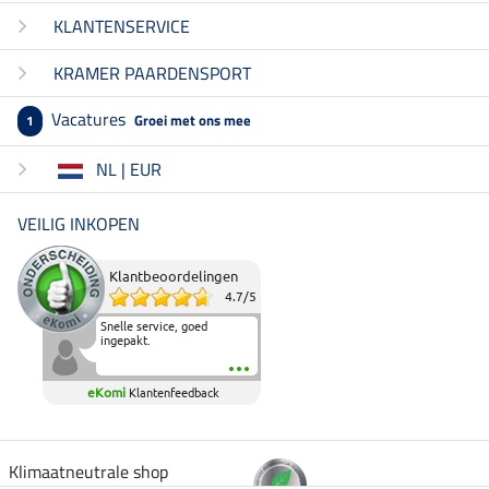
KLANTENSERVICE
KRAMER PAARDENSPORT
Vacatures
Groei met ons mee
1
NL | EUR
VEILIG INKOPEN
Klantbeoordelingen
4.7
/
5
Snelle service, goed
ingepakt.
eKomi
Klantenfeedback
Klimaatneutrale shop