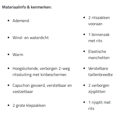
Materiaalinfo & kenmerken:
2 ritszakken
Ademend
vooraan
1 binnenzak
Wind- en waterdicht
met rits
Elastische
Warm
manchetten
Hoogsluitende, verborgen 2-weg
Verstelbare
ritssluiting met kinbeschermer.
taillenbreedte
Capuchon gevoerd, verstelbaar en
2 verborgen
vastzetbaar
zijsplitten
1 rijsplit met
2 grote klepzakken
rits