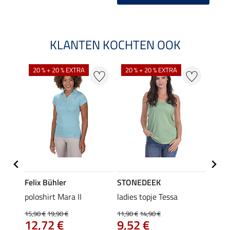
KLANTEN KOCHTEN OOK
20 % + 20 % EXTRA
20 % + 20 % EXTRA
40 %
Felix Bühler
STONEDEEK
Felix
Klara
poloshirt Mara II
ladies topje Tessa
funct
uchon
wedstr
15,90 €
19,90 €
11,90 €
14,90 €
12,72 €
9,52 €
24,90 