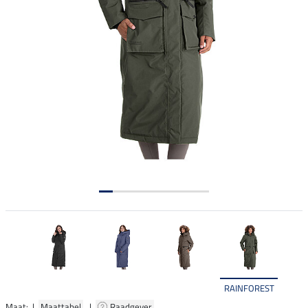
RAINFOREST
Maat: |
Maattabel
|
Raadgever