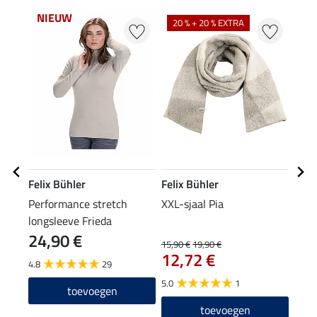
NIEUW
NI
20 % + 20 % EXTRA
Felix Bühler
Felix Bühler
Feli
Performance stretch
XXL-sjaal Pia
muts
longsleeve Frieda
24,90 €
9,9
15,90 €
19,90 €
12,72 €
4.8
29
4.8
5.0
1
toevoegen
toevoegen