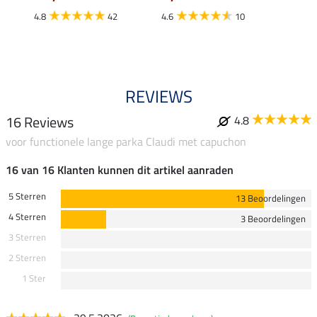
€
van
4.8
42
4.6
10
4.4
REVIEWS
16 Reviews
4.8
voor functionele lange parka Claudi met capuchon
16 van 16 Klanten kunnen dit artikel aanraden
5 Sterren
13 Beoordelingen
4 Sterren
3 Beoordelingen
3 Sterren
2 Sterren
1 Ster