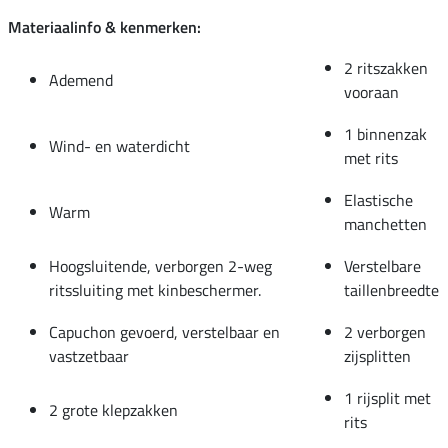
Materiaalinfo & kenmerken:
2 ritszakken
Ademend
vooraan
1 binnenzak
Wind- en waterdicht
met rits
Elastische
Warm
manchetten
Hoogsluitende, verborgen 2-weg
Verstelbare
ritssluiting met kinbeschermer.
taillenbreedte
Capuchon gevoerd, verstelbaar en
2 verborgen
vastzetbaar
zijsplitten
1 rijsplit met
2 grote klepzakken
rits