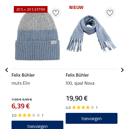
NIEUW
20 % + 20 % EXTRA
20
Felix Bühler
Felix Bühler
Feli
muts Elin
XXL sjaal Nova
hoof
19,90 €
7,99 €
9,99 €
7,99 
6,39 €
6,3
4.0
1
3.0
1
4.5
toevoegen
toevoegen