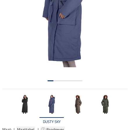
DUSTY SKY
Maat: |
Maattabel
|
Raadgever