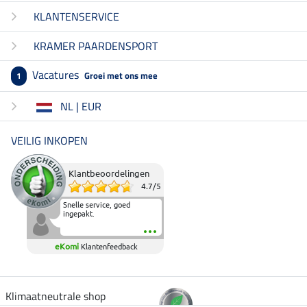
KLANTENSERVICE
KRAMER PAARDENSPORT
Vacatures
Groei met ons mee
1
NL | EUR
VEILIG INKOPEN
Klantbeoordelingen
4.7
/
5
Snelle service, goed
ingepakt.
eKomi
Klantenfeedback
Klimaatneutrale shop