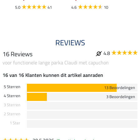
12,
5.0
41
4.6
10
4.9
REVIEWS
16 Reviews
4.8
voor functionele lange parka Claudi met capuchon
16 van 16 Klanten kunnen dit artikel aanraden
5 Sterren
13 Beoordelingen
4 Sterren
3 Beoordelingen
3 Sterren
2 Sterren
1 Ster