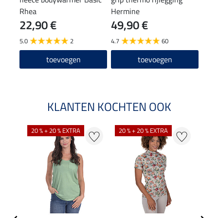
Rhea
Hermine
22,90 €
49,90 €
4,9
5.0
2
4.7
60
4.5
toevoegen
toevoegen
KLANTEN KOCHTEN OOK
20 % + 20 % EXTRA
20 % + 20 % EXTRA
40 %