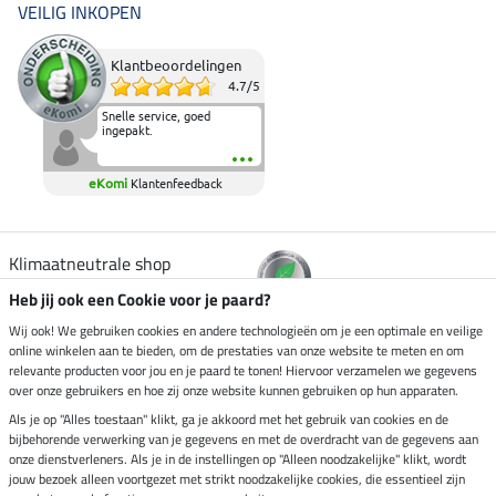
VEILIG INKOPEN
Klantbeoordelingen
4.7
/
5
Snelle service, goed
ingepakt.
eKomi
Klantenfeedback
Klimaatneutrale shop
Heb jij ook een Cookie voor je paard?
Verzending per
Wij ook! We gebruiken cookies en andere technologieën om je een optimale en veilige
online winkelen aan te bieden, om de prestaties van onze website te meten en om
relevante producten voor jou en je paard te tonen! Hiervoor verzamelen we gegevens
over onze gebruikers en hoe zij onze website kunnen gebruiken op hun apparaten.
Veilig betalen met
Als je op "Alles toestaan" klikt, ga je akkoord met het gebruik van cookies en de
bijbehorende verwerking van je gegevens en met de overdracht van de gegevens aan
onze dienstverleners. Als je in de instellingen op "Alleen noodzakelijke" klikt, wordt
jouw bezoek alleen voortgezet met strikt noodzakelijke cookies, die essentieel zijn