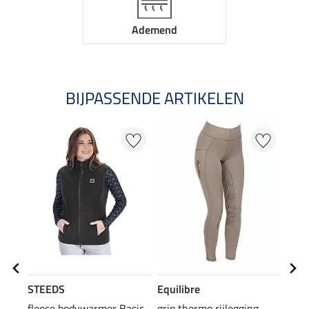
Ademend
BIJPASSENDE ARTIKELEN
NI
STEEDS
Equilibre
STE
fleece bodywarmer Basic
grip thermo rijlegging
knie