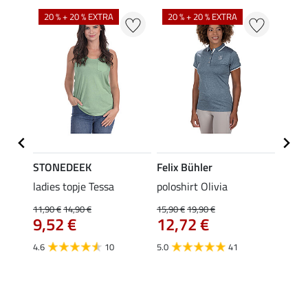
20 % + 20 % EXTRA
20 % + 20 % EXTRA
20 %
STONEDEEK
Felix Bühler
Felix
ladies topje Tessa
poloshirt Olivia
zip-fu
Fleur
11,90 €
14,90 €
15,90 €
19,90 €
9,52 €
12,72 €
15,90 
12,
4.6
10
5.0
41
4.9