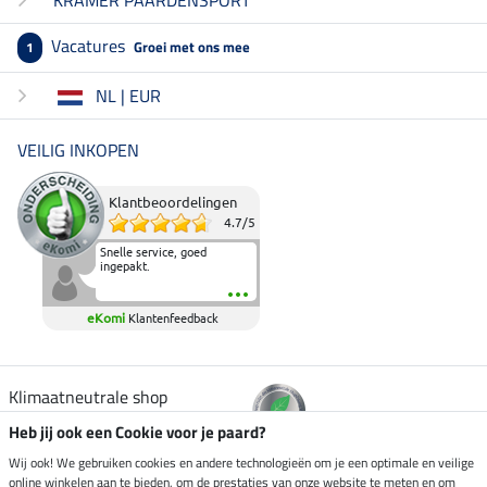
Vacatures
Groei met ons mee
1
NL | EUR
VEILIG INKOPEN
Klantbeoordelingen
4.7
/
5
Snelle service, goed
ingepakt.
eKomi
Klantenfeedback
Klimaatneutrale shop
Heb jij ook een Cookie voor je paard?
Verzending per
Wij ook! We gebruiken cookies en andere technologieën om je een optimale en veilige
online winkelen aan te bieden, om de prestaties van onze website te meten en om