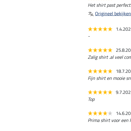
Het shirt past perfect
Origineel bekijken
1.4.20
-
25.8.2
Zalig shirt .al veel 
18.7.2
Fijn shirt en mooie sn
9.7.20
Top
14.6.2
Prima shirt voor een l