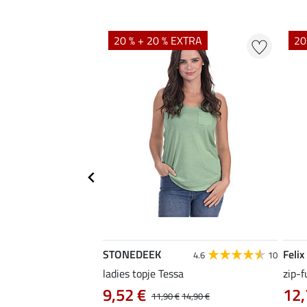
EXTRA
20 % + 20 % EXTRA
20
STONEDEEK
Felix
4.7
22
4.6
10
irt Nela
ladies topje Tessa
zip-f
9,52 €
12,
14,90 €
11,90 €
14,90 €