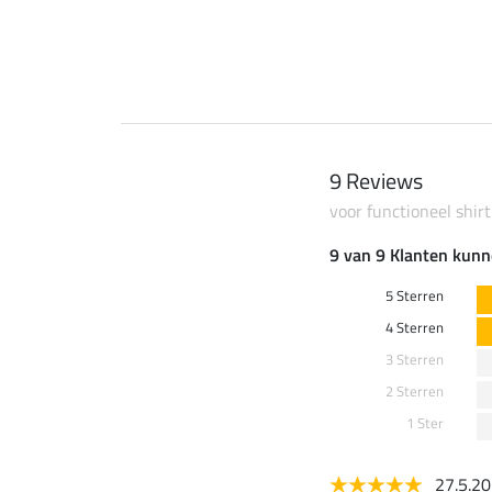
9 Reviews
voor functioneel shi
9 van 9 Klanten kunn
5 Sterren
4 Sterren
3 Sterren
2 Sterren
1 Ster
27.5.2