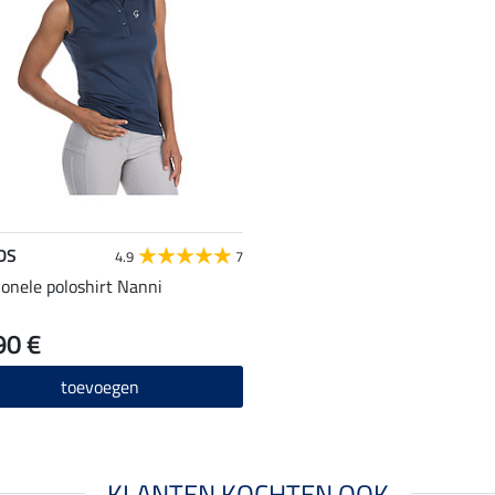
DS
4.9
7
ionele poloshirt Nanni
90 €
toevoegen
KLANTEN KOCHTEN OOK