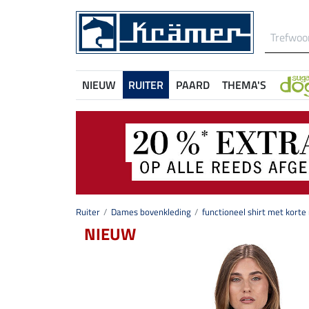
NIEUW
RUITER
PAARD
THEMA'S
Ruiter
Dames bovenkleding
functioneel shirt met kor
NIEUW