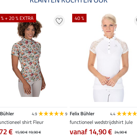
 % + 20 % EXTRA
40 %
 Bühler
Felix Bühler
4.9
9
4.4
unctioneel shirt Fleur
functioneel wedstrijdshirt Jule
72 €
vanaf 14,90 €
15,90 €
19,90 €
24,90 €