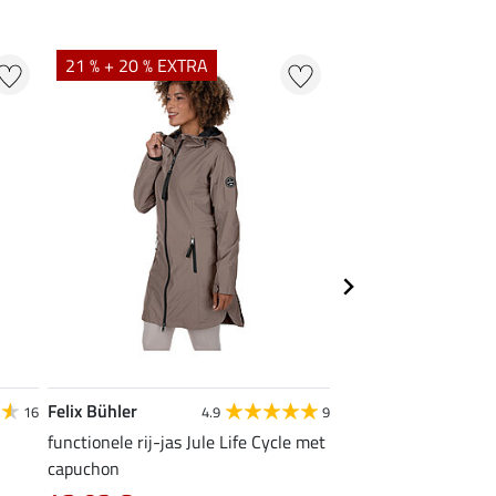
21 % + 20 % EXTRA
20 % + 20 % EXTR
Felix Bühler
Felix Bühler
16
4.9
9
4
functionele rij-jas Jule Life Cycle met
functioneel T-shirt N
capuchon
9,52 €
11,90 €
14,9