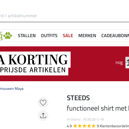
STALLEN
OUTFITS
SALE
MERKEN
CADEAUBON
nog
te mouwen Maya
STEEDS
functioneel shirt me
Artikelnr.: 653628-S-M
4.9
9 Klantenbeoordeli