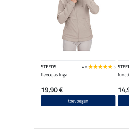
STEEDS
STEE
4.8
5
fleecejas Inga
funct
19,90 €
14,
toevoegen