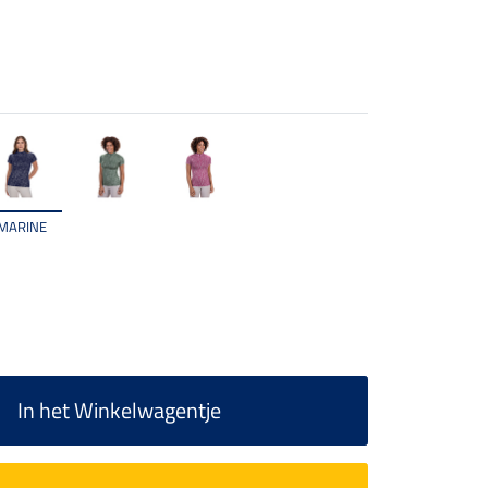
MARINE
In het Winkelwagentje