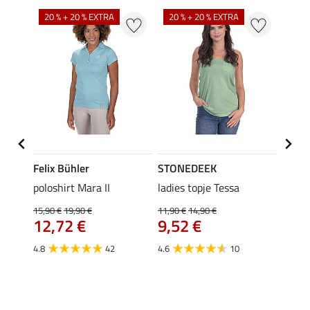
20 % + 20 % EXTRA
20 % + 20 % EXTRA
40 %
Felix Bühler
STONEDEEK
Felix
poloshirt Mara II
ladies topje Tessa
funct
wedstr
15,90 €
19,90 €
11,90 €
14,90 €
12,72 €
9,52 €
24,90 
€
van
4.8
42
4.6
10
4.4