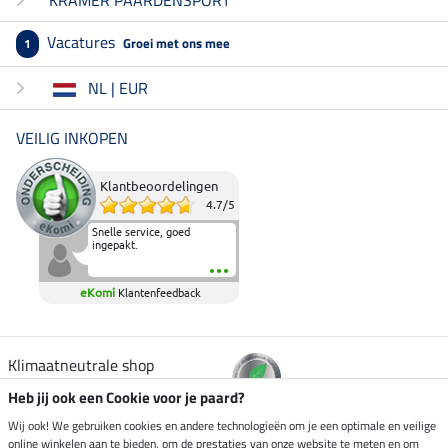
Vacatures
Groei met ons mee
1
NL | EUR
VEILIG INKOPEN
Klantbeoordelingen
4.7
/
5
Snelle service, goed
ingepakt.
eKomi
Klantenfeedback
Klimaatneutrale shop
Heb jij ook een Cookie voor je paard?
Verzending per
Wij ook! We gebruiken cookies en andere technologieën om je een optimale en veilige
online winkelen aan te bieden, om de prestaties van onze website te meten en om