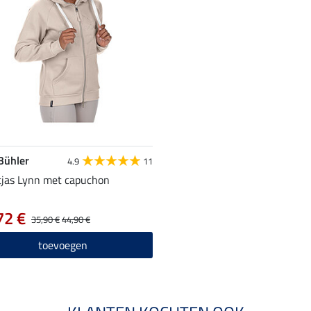
 Bühler
4.9
11
jas Lynn met capuchon
72 €
35,90 €
44,90 €
toevoegen