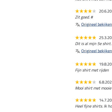
20.6.2
Zit goed. #
Origineel bekijken
25.3.2
Dit is al mijn 5e shir
Origineel bekijken
19.8.2
Fijn shirt met rijden
6.8.20
Mooi shirt met mooie p
14.7.2
Heel fijne shirts. Ik 