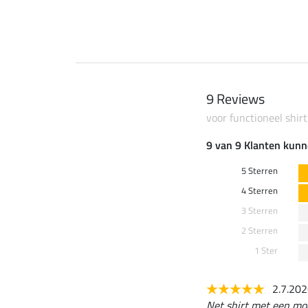
9 Reviews
voor functioneel shirt
9 van 9 Klanten kunn
5 Sterren
4 Sterren
3 Sterren
2 Sterren
1 Ster
2.7.20
Net shirt met een mooi