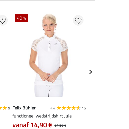
40 %
22 % + 20 % EXTR
Felix Bühler
Felix Bühler
9
4.4
16
functioneel wedstrijdshirt Jule
tanktop Mira
vanaf 14,90 €
7,99 €
24,90 €
9,99 €
12,90