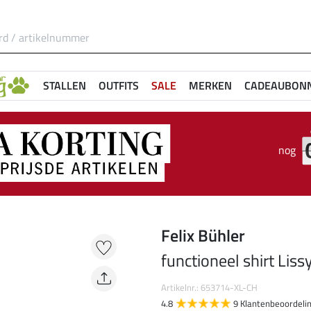
STALLEN
OUTFITS
SALE
MERKEN
CADEAUBON
nog
Felix Bühler
functioneel shirt Liss
Artikelnr.: 653714-XL-CH
4.8
9 Klantenbeoordeli