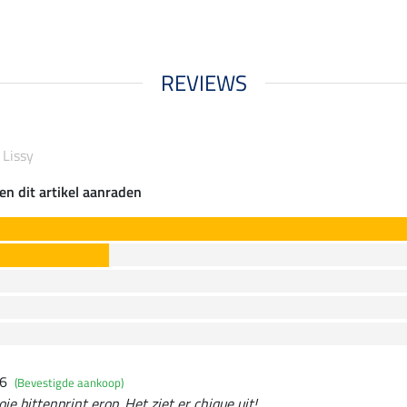
REVIEWS
 Lissy
en dit artikel aanraden
26
(Bevestigde aankoop)
e bittenprint erop. Het ziet er chique uit!