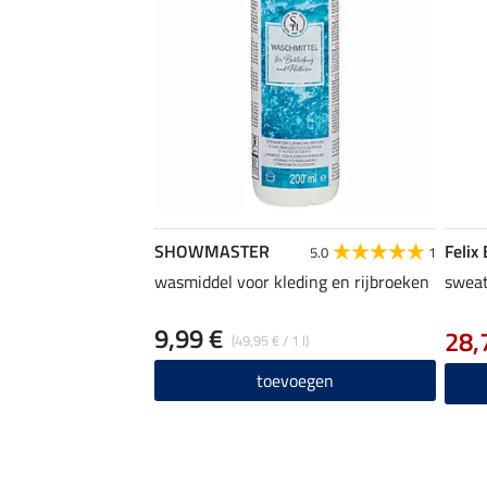
SHOWMASTER
Felix
5.0
1
wasmiddel voor kleding en rijbroeken
sweat
9,99 €
28,
(49,95 € / 1 l)
toevoegen