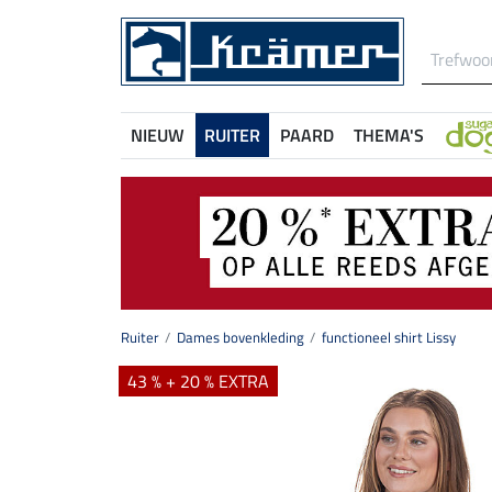
NIEUW
RUITER
PAARD
THEMA'S
Ruiter
Dames bovenkleding
functioneel shirt Lissy
43 % + 20 % EXTRA