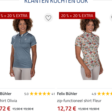
KLANTEN KOCHTEN OOK
 % + 20 % EXTRA
20 % + 20 % EXTRA
 Bühler
Felix Bühler
5.0
41
4.9
hirt Olivia
zip-functioneel shirt Fleur
72 €
12,72 €
15,90 €
19,90 €
15,90 €
19,90 €