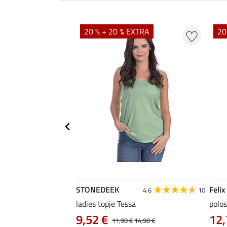
EXTRA
20 % + 20 % EXTRA
20
STONEDEEK
Felix
5.0
6
4.6
10
ladies topje Tessa
polos
9,52 €
12,
12,90 €
11,90 €
14,90 €