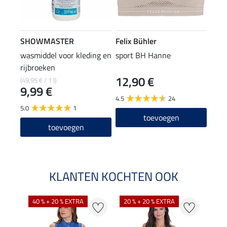
SHOWMASTER
Felix Bühler
wasmiddel voor kleding en
sport BH Hanne
rijbroeken
12,90 €
(49,95 € / 1 l)
9,99 €
4.5
24
5.0
1
toevoegen
toevoegen
KLANTEN KOCHTEN OOK
40 % + 20 % EXTRA
20 % + 20 % EXTRA
20 %