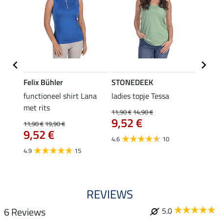
Felix Bühler
STONEDEEK
Felix
functioneel shirt Lana
ladies topje Tessa
zip-fu
met rits
Fleur
11,90 €
14,90 €
9,52 €
11,90 €
19,90 €
15,90 
€
9,52 €
12,
4.6
10
4.9
15
4.9
REVIEWS
6 Reviews
5.0