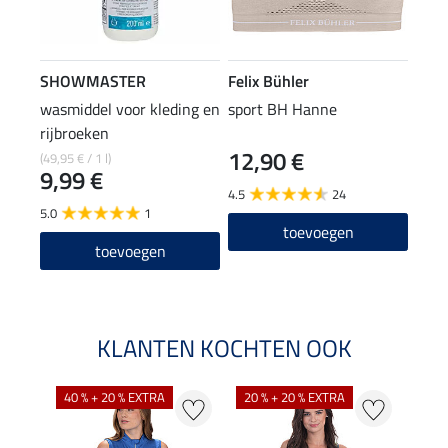
SHOWMASTER
Felix Bühler
wasmiddel voor kleding en
sport BH Hanne
rijbroeken
12,90 €
(49,95 € / 1 l)
9,99 €
4.5
24
5.0
1
toevoegen
toevoegen
KLANTEN KOCHTEN OOK
40 % + 20 % EXTRA
20 % + 20 % EXTRA
20 %