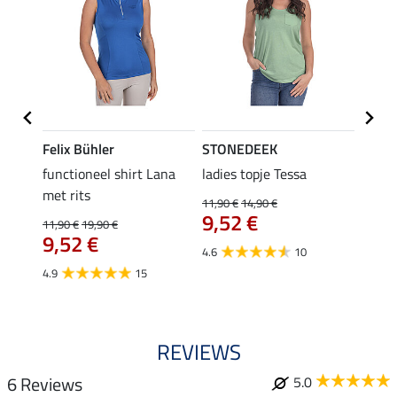
Felix Bühler
STONEDEEK
Felix
functioneel shirt Lana
ladies topje Tessa
zip-fu
met rits
Fleur
11,90 €
14,90 €
9,52 €
11,90 €
19,90 €
15,90 
9,52 €
12,
4.6
10
4.9
15
4.9
REVIEWS
6 Reviews
5.0