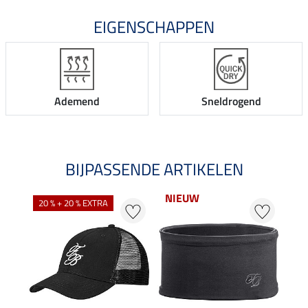
EIGENSCHAPPEN
Ademend
Sneldrogend
BIJPASSENDE ARTIKELEN
NIEUW
20 % + 20 % EXTRA
20