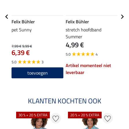
Felix Bühler
Felix Bühler
Feli
pet Sunny
stretch hoofdband
comb
Summer
Lina
4,99 €
7,99 €
9,99 €
39,90
6,39 €
31
5.0
4
5.0
3
5.0
Artikel momenteel niet
leverbaar
toevoegen
KLANTEN KOCHTEN OOK
30 % + 20 % EXTRA
20 % + 20 % EXTRA
20 %