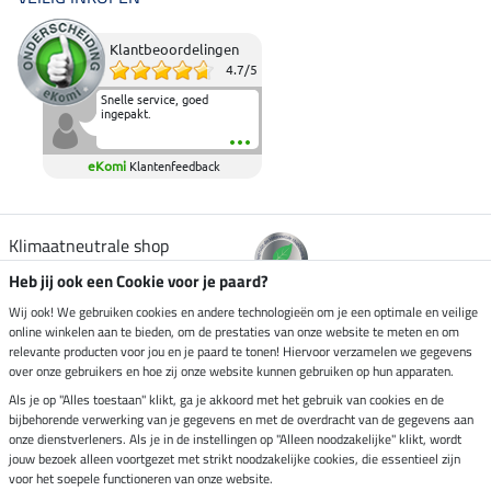
Klantbeoordelingen
4.7
/
5
Snelle service, goed
ingepakt.
eKomi
Klantenfeedback
Klimaatneutrale shop
Heb jij ook een Cookie voor je paard?
Verzending per
Wij ook! We gebruiken cookies en andere technologieën om je een optimale en veilige
online winkelen aan te bieden, om de prestaties van onze website te meten en om
relevante producten voor jou en je paard te tonen! Hiervoor verzamelen we gegevens
over onze gebruikers en hoe zij onze website kunnen gebruiken op hun apparaten.
Veilig betalen met
Als je op "Alles toestaan" klikt, ga je akkoord met het gebruik van cookies en de
bijbehorende verwerking van je gegevens en met de overdracht van de gegevens aan
onze dienstverleners. Als je in de instellingen op "Alleen noodzakelijke" klikt, wordt
jouw bezoek alleen voortgezet met strikt noodzakelijke cookies, die essentieel zijn
Impressum
voor het soepele functioneren van onze website.