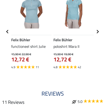
Felix Bühler
Felix Bühler
STON
Jule
functioneel shirt Julie
poloshirt Mara II
ladies
uchon
15,90 €
22,90 €
15,90 €
19,90 €
11,90 
12,72 €
12,72 €
9,5
4.9
11
4.8
42
4.6
REVIEWS
11 Reviews
5.0