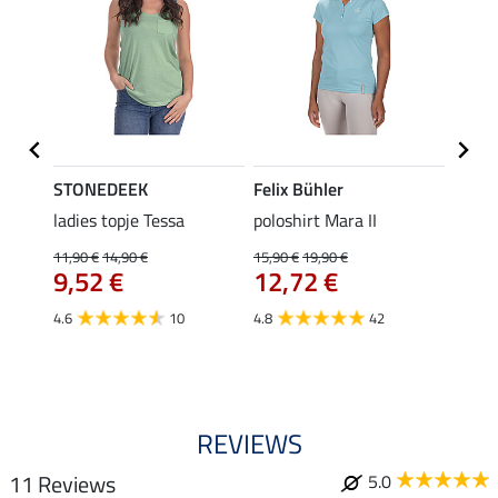
STONEDEEK
Felix Bühler
Felix
Klara
ladies topje Tessa
poloshirt Mara II
funct
uchon
wedstr
11,90 €
14,90 €
15,90 €
19,90 €
9,52 €
12,72 €
24,90 
€
van
4.6
10
4.8
42
4.4
REVIEWS
11 Reviews
5.0