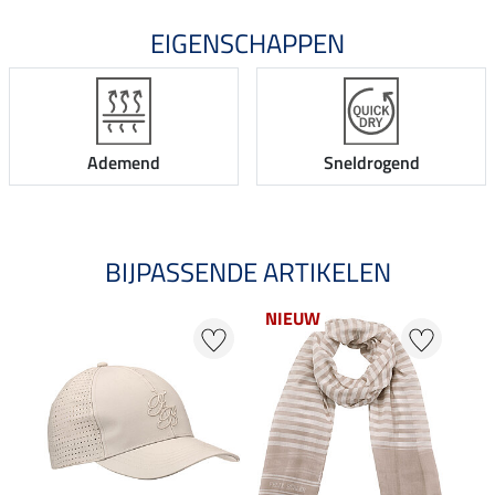
EIGENSCHAPPEN
Ademend
Sneldrogend
BIJPASSENDE ARTIKELEN
NIEUW
20