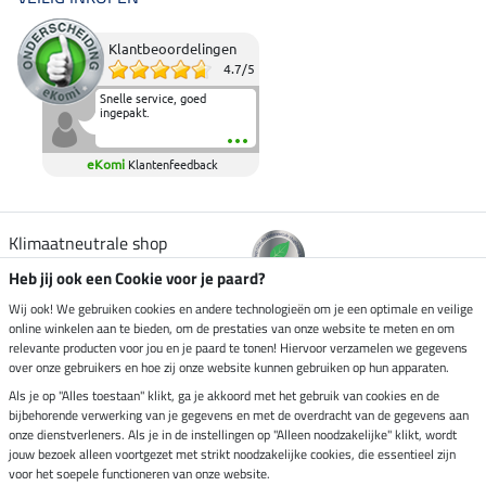
Klantbeoordelingen
4.7
/
5
Snelle service, goed
ingepakt.
eKomi
Klantenfeedback
Klimaatneutrale shop
Heb jij ook een Cookie voor je paard?
Verzending per
Wij ook! We gebruiken cookies en andere technologieën om je een optimale en veilige
online winkelen aan te bieden, om de prestaties van onze website te meten en om
relevante producten voor jou en je paard te tonen! Hiervoor verzamelen we gegevens
over onze gebruikers en hoe zij onze website kunnen gebruiken op hun apparaten.
Veilig betalen met
Als je op "Alles toestaan" klikt, ga je akkoord met het gebruik van cookies en de
bijbehorende verwerking van je gegevens en met de overdracht van de gegevens aan
onze dienstverleners. Als je in de instellingen op "Alleen noodzakelijke" klikt, wordt
jouw bezoek alleen voortgezet met strikt noodzakelijke cookies, die essentieel zijn
Impressum
voor het soepele functioneren van onze website.