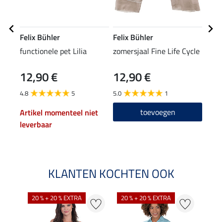
Felix Bühler
Felix Bühler
Feli
functionele pet Lilia
zomersjaal Fine Life Cycle
func
Life
12,90 €
12,90 €
47,90
38
4.8
5
5.0
1
4.9
toevoegen
Artikel momenteel niet
leverbaar
KLANTEN KOCHTEN OOK
20 % + 20 % EXTRA
20 % + 20 % EXTRA
40 %