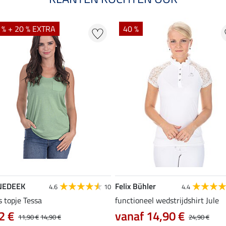
 % + 20 % EXTRA
40 %
NEDEEK
Felix Bühler
4.6
10
4.4
s topje Tessa
functioneel wedstrijdshirt Jule
2 €
vanaf 14,90 €
11,90 €
14,90 €
24,90 €