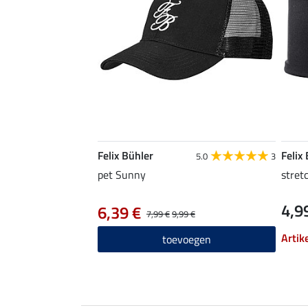
Felix Bühler
Felix
5.0
3
pet Sunny
stret
4,9
6,39 €
7,99 €
9,99 €
Artik
toevoegen