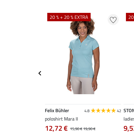
20 % + 20 % EXTRA
20
Felix Bühler
STO
4.8
4
4.8
42
irt Eliana
poloshirt Mara II
ladie
0 €
12,72 €
9,5
22,90 €
15,90 €
19,90 €