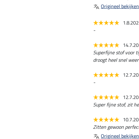
Origineel bekijken
1.8.20
-
14.7.2
Superfijne stof voor 
droogt heel snel weer
12.7.2
-
12.7.2
Super fijne stof, zit h
10.7.2
Zitten gewoon perfect
Origineel bekijken