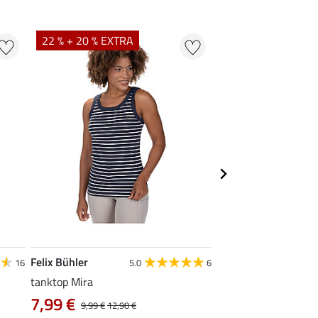
22 % + 20 % EXTRA
22 %
Felix Bühler
STEEDS
16
5.0
6
tanktop Mira
functionele zipshirt 
7,99 €
vanaf 17,90 €
9,99 €
12,90 €