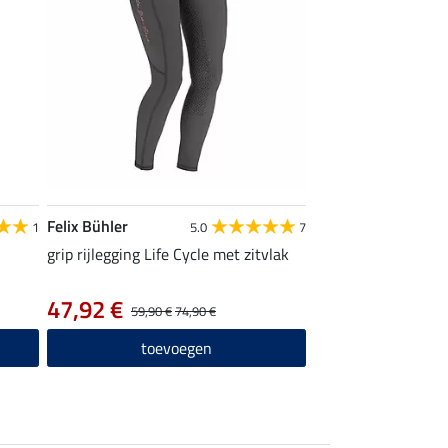
Felix Bühler
1
5.0
7
grip rijlegging Life Cycle met zitvlak
47,92 €
59,90 €
74,90 €
toevoegen