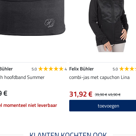
 Bühler
Felix Bühler
5.0
4
5.0
ch hoofdband Summer
combi-jas met capuchon Lina
9 €
31,92 €
39,90 €
49,90 €
el momenteel niet leverbaar
toevoegen
KLANTEN KOCHTEN OOK