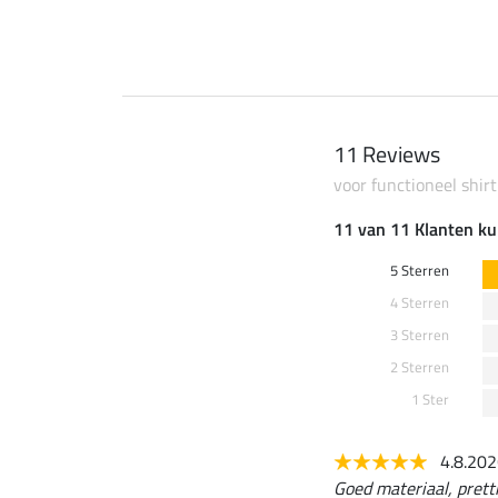
11 Reviews
voor functioneel shirt
11 van 11 Klanten ku
5 Sterren
4 Sterren
3 Sterren
2 Sterren
1 Ster
4.8.20
Goed materiaal, prett