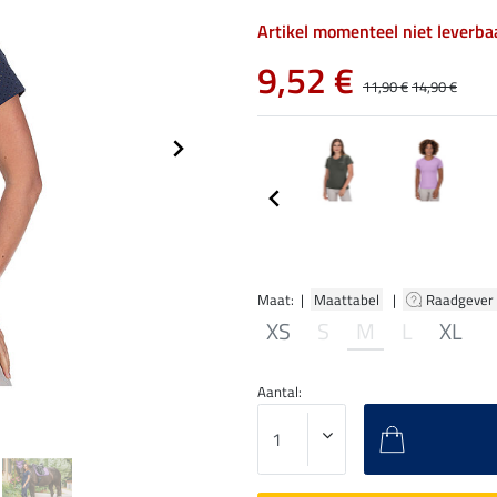
Artikel momenteel niet leverba
9,52 €
11,90 €
14,90 €
Maat: |
Maattabel
|
Raadgever
XS
S
M
L
XL
Aantal: