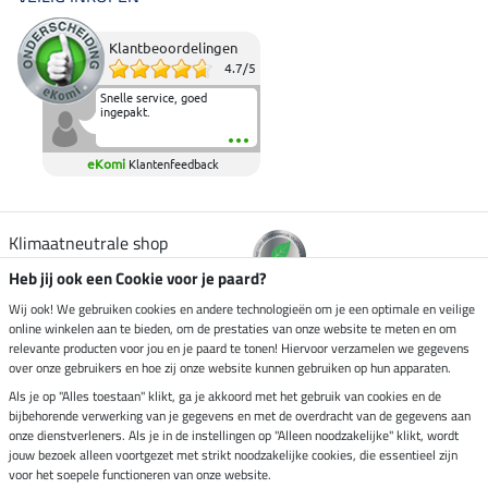
Klantbeoordelingen
4.7
/
5
Snelle service, goed
ingepakt.
eKomi
Klantenfeedback
Klimaatneutrale shop
Heb jij ook een Cookie voor je paard?
Verzending per
Wij ook! We gebruiken cookies en andere technologieën om je een optimale en veilige
online winkelen aan te bieden, om de prestaties van onze website te meten en om
relevante producten voor jou en je paard te tonen! Hiervoor verzamelen we gegevens
over onze gebruikers en hoe zij onze website kunnen gebruiken op hun apparaten.
Veilig betalen met
Als je op "Alles toestaan" klikt, ga je akkoord met het gebruik van cookies en de
bijbehorende verwerking van je gegevens en met de overdracht van de gegevens aan
onze dienstverleners. Als je in de instellingen op "Alleen noodzakelijke" klikt, wordt
jouw bezoek alleen voortgezet met strikt noodzakelijke cookies, die essentieel zijn
Impressum
voor het soepele functioneren van onze website.