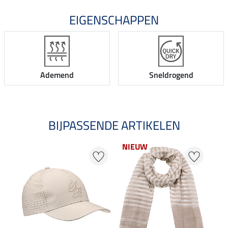
EIGENSCHAPPEN
Ademend
Sneldrogend
BIJPASSENDE ARTIKELEN
NIEUW
NI