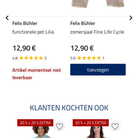
Felix Bühler
Felix Bühler
STE
functionele pet Lilia
zomersjaal Fine Life Cycle
knie
12,90 €
12,90 €
6,9
4.8
5
5.0
1
4.7
toevoegen
Artikel momenteel niet
leverbaar
KLANTEN KOCHTEN OOK
20 % + 20 % EXTRA
20 % + 20 % EXTRA
40 %