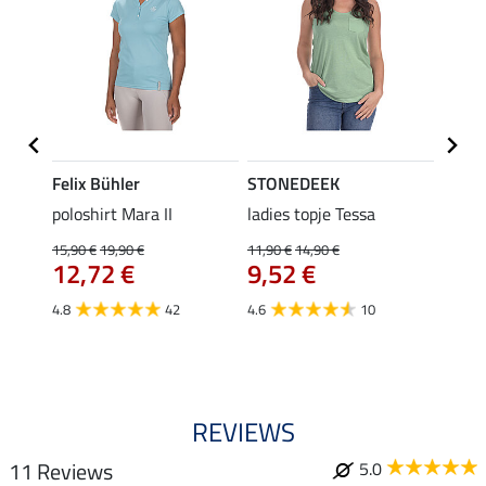
Felix Bühler
STONEDEEK
Felix
Klara
poloshirt Mara II
ladies topje Tessa
funct
uchon
wedstr
15,90 €
19,90 €
11,90 €
14,90 €
12,72 €
9,52 €
24,90 
€
van
4.8
42
4.6
10
4.4
REVIEWS
11 Reviews
5.0