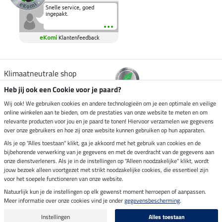
Snelle service, goed
ingepakt.
eKomi
Klantenfeedback
Klimaatneutrale shop
Heb jij ook een Cookie voor je paard?
Verzending per
Wij ook! We gebruiken cookies en andere technologieën om je een optimale en veilige
online winkelen aan te bieden, om de prestaties van onze website te meten en om
relevante producten voor jou en je paard te tonen! Hiervoor verzamelen we gegevens
over onze gebruikers en hoe zij onze website kunnen gebruiken op hun apparaten.
Veilig betalen met
Als je op "Alles toestaan" klikt, ga je akkoord met het gebruik van cookies en de
bijbehorende verwerking van je gegevens en met de overdracht van de gegevens aan
onze dienstverleners. Als je in de instellingen op "Alleen noodzakelijke" klikt, wordt
jouw bezoek alleen voortgezet met strikt noodzakelijke cookies, die essentieel zijn
Impressum
voor het soepele functioneren van onze website.
Natuurlijk kun je de instellingen op elk gewenst moment herroepen of aanpassen.
Meer informatie over onze cookies vind je onder
gegevensbescherming
.
Laatste update op 08.08.2026 om 06:59 uur
Alle prijzen in euro's, incl. BTW, excl. verzendkosten.
Instellingen
Alles toestaan