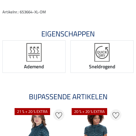
Artikelnr.: 653664-XL-OM
EIGENSCHAPPEN
Ademend
Sneldrogend
BIJPASSENDE ARTIKELEN
21 % + 20 % EXTRA
20 % + 20 % EXTRA
20