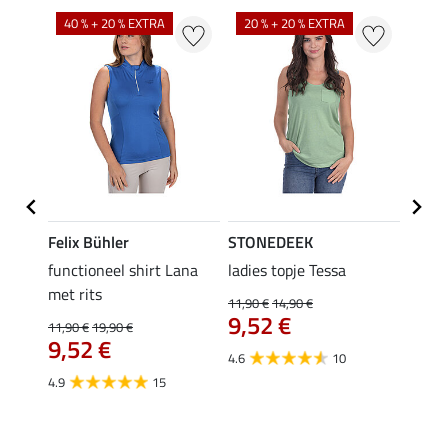
40 % + 20 % EXTRA
20 % + 20 % EXTRA
20 %
Felix Bühler
STONEDEEK
Felix
functioneel shirt Lana
ladies topje Tessa
zip-fu
met rits
Fleur
11,90 €
14,90 €
9,52 €
11,90 €
19,90 €
15,90 
€
9,52 €
12,
4.6
10
4.9
15
4.9