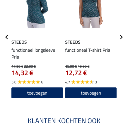
STEEDS
STEEDS
STE
functioneel longsleeve
functioneel T-shirt Pria
func
Pria
17,90 €
22,90 €
15,90 €
19,90 €
11,90
14,32 €
12,72 €
9,5
5.0
6
4.7
3
5.0
toevoegen
toevoegen
KLANTEN KOCHTEN OOK