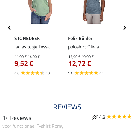
STONEDEEK
Felix Bühler
Felix
ladies topje Tessa
poloshirt Olivia
zip-fu
Fleur
11,90 €
14,90 €
15,90 €
19,90 €
9,52 €
12,72 €
15,90 
12,
4.6
10
5.0
41
4.9
REVIEWS
14 Reviews
4.8
voor functioneel T-shirt Romy