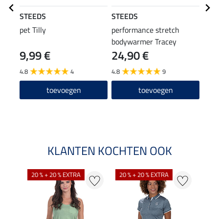
STEEDS
STEEDS
STE
pet Tilly
performance stretch
perf
bodywarmer Tracey
jas L
9,99 €
24,90 €
23,90
19
4.8
4
4.8
9
5.0
toevoegen
toevoegen
KLANTEN KOCHTEN OOK
20 % + 20 % EXTRA
20 % + 20 % EXTRA
20 %