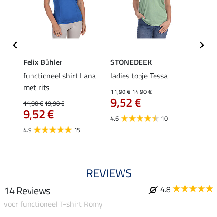
Felix Bühler
STONEDEEK
Felix
functioneel shirt Lana
ladies topje Tessa
zip-fu
met rits
Fleur
11,90 €
14,90 €
9,52 €
11,90 €
19,90 €
15,90 
9,52 €
12,
4.6
10
4.9
15
4.9
REVIEWS
14 Reviews
4.8
voor functioneel T-shirt Romy