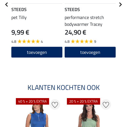
STEEDS
STEEDS
STE
pet Tilly
performance stretch
perf
bodywarmer Tracey
jas L
9,99 €
24,90 €
23,90
19
4.8
4
4.8
9
5.0
toevoegen
toevoegen
KLANTEN KOCHTEN OOK
40 % + 20 % EXTRA
20 % + 20 % EXTRA
20 %