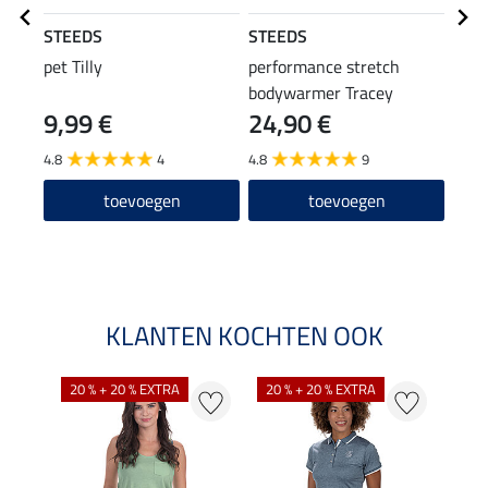
STEEDS
STEEDS
STE
pet Tilly
performance stretch
perf
bodywarmer Tracey
jas L
9,99 €
24,90 €
23,90
19
4.8
4
4.8
9
5.0
toevoegen
toevoegen
KLANTEN KOCHTEN OOK
20 % + 20 % EXTRA
20 % + 20 % EXTRA
20 %