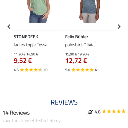
STONEDEEK
Felix Bühler
Felix
ladies topje Tessa
poloshirt Olivia
zip-fu
Fleur
11,90 €
14,90 €
15,90 €
19,90 €
9,52 €
12,72 €
15,90 
12,
4.6
10
5.0
41
4.9
REVIEWS
14 Reviews
4.8
voor functioneel T-shirt Romy