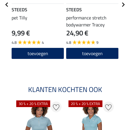
STEEDS
STEEDS
STE
pet Tilly
performance stretch
perf
bodywarmer Tracey
jas L
9,99 €
24,90 €
23,90
19
4.8
4
4.8
9
5.0
toevoegen
toevoegen
KLANTEN KOCHTEN OOK
30 % + 20 % EXTRA
20 % + 20 % EXTRA
20 %