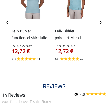
Felix Bühler
Felix Bühler
STON
Jule
functioneel shirt Julie
poloshirt Mara II
ladies
uchon
15,90 €
22,90 €
15,90 €
19,90 €
11,90 
12,72 €
12,72 €
9,5
4.9
11
4.8
42
4.6
REVIEWS
14 Reviews
4.8
voor functioneel T-shirt Romy