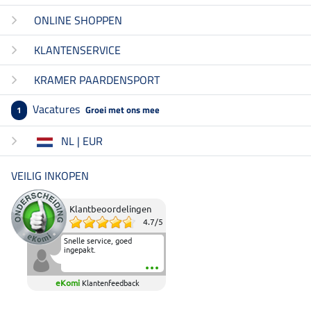
ONLINE SHOPPEN
KLANTENSERVICE
KRAMER PAARDENSPORT
Vacatures
Groei met ons mee
1
NL | EUR
VEILIG INKOPEN
Klantbeoordelingen
4.7
/
5
Snelle service, goed
ingepakt.
eKomi
Klantenfeedback