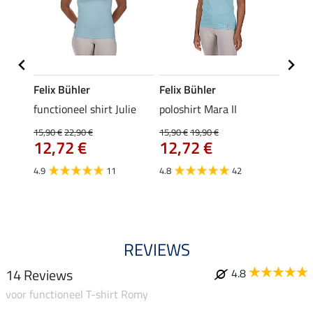
Felix Bühler
Felix Bühler
STON
Jule
functioneel shirt Julie
poloshirt Mara II
ladies
uchon
15,90 €
22,90 €
15,90 €
19,90 €
11,90 
12,72 €
12,72 €
9,5
4.9
11
4.8
42
4.6
REVIEWS
14 Reviews
4.8
voor functioneel T-shirt Romy