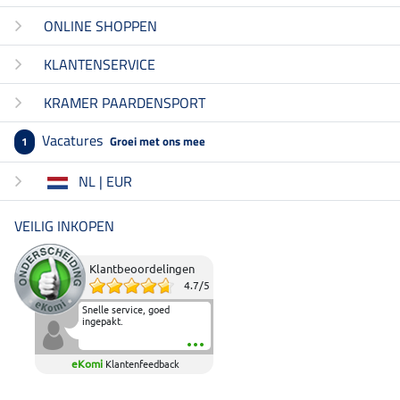
ONLINE SHOPPEN
KLANTENSERVICE
KRAMER PAARDENSPORT
Vacatures
Groei met ons mee
1
NL | EUR
VEILIG INKOPEN
Klantbeoordelingen
4.7
/
5
Snelle service, goed
ingepakt.
eKomi
Klantenfeedback