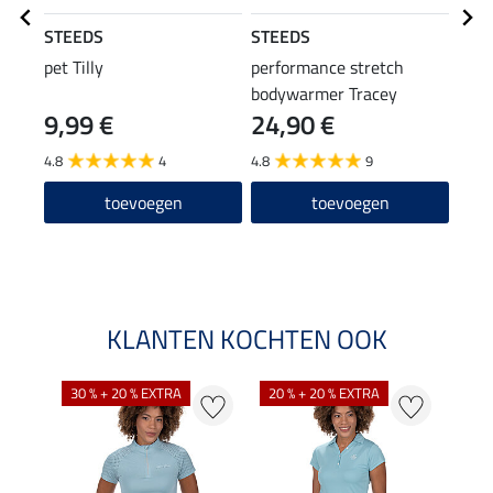
STEEDS
STEEDS
STE
pet Tilly
performance stretch
perf
bodywarmer Tracey
jas L
9,99 €
24,90 €
23,90
19
4.8
4
4.8
9
5.0
toevoegen
toevoegen
KLANTEN KOCHTEN OOK
30 % + 20 % EXTRA
20 % + 20 % EXTRA
20 %