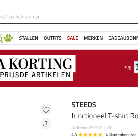
STALLEN
OUTFITS
SALE
MERKEN
CADEAUBON
nog
STEEDS
functioneel T-shirt 
Artikelnr.: 653637-L-OG
4.8
14 Klantenbeoordel