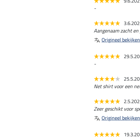
9.6.20
-
3.6.20
Aangenaam zacht en g
Origineel bekijken
29.5.2
-
25.5.2
Net shirt voor een net
2.5.20
Zeer geschikt voor spo
Origineel bekijken
19.3.2