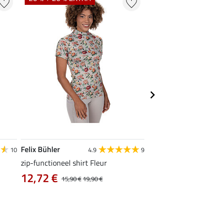
Felix Bühler
Felix Bühler
10
4.9
9
zip-functioneel shirt Fleur
functionele rij-jas Ju
capuchon
12,72 €
15,90 €
19,90 €
43,92 €
54,90 €
69