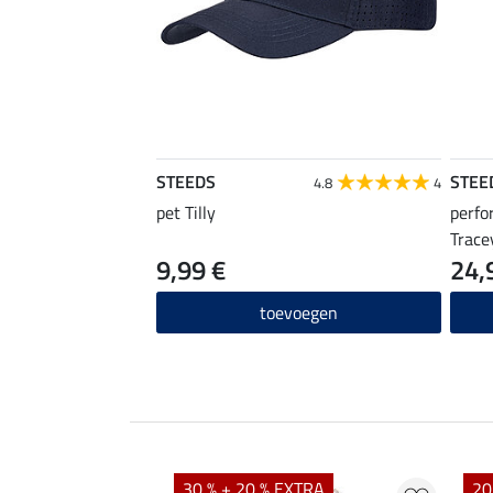
STEEDS
STEE
4.8
4
pet Tilly
perfo
Trace
9,99 €
24,
toevoegen
EXTRA
30 % + 20 % EXTRA
20