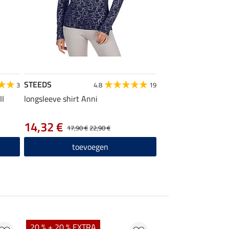
STEEDS
3
4.8
19
II
longsleeve shirt Anni
14,32 €
17,90 €
22,90 €
toevoegen
20 % + 20 % EXTRA
21 % + 20 % EXTR