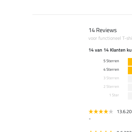
14 Reviews
voor functioneel T-sh
14 van 14 Klanten ku
5 Sterren
4 Sterren
3 Sterren
2 Sterren
1 Ster
13.6.2
-