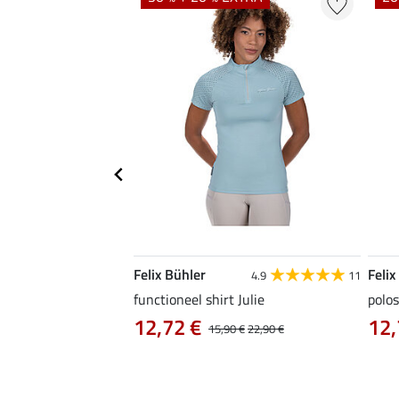
Felix Bühler
Felix
4.9
9
4.9
11
as Jule Life Cycle met
functioneel shirt Julie
polos
12,72 €
12,
15,90 €
22,90 €
0 €
69,90 €