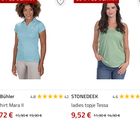
 Bühler
STONEDEEK
4.8
42
4.6
hirt Mara II
ladies topje Tessa
72 €
9,52 €
15,90 €
19,90 €
11,90 €
14,90 €