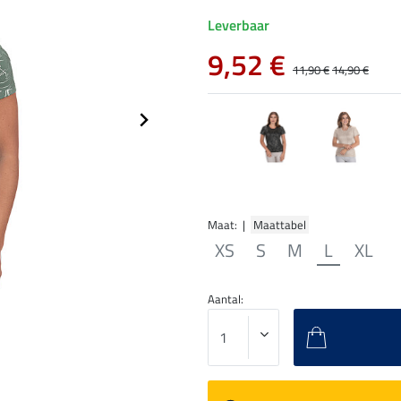
Leverbaar
9,52 €
11,90 €
14,90 €
Maat: |
Maattabel
XS
S
M
L
XL
Aantal: