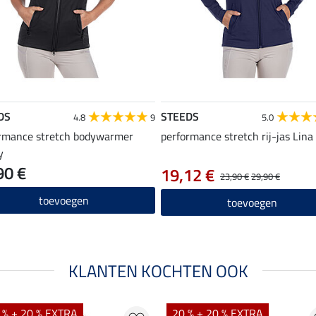
DS
STEEDS
4.8
9
5.0
rmance stretch bodywarmer
performance stretch rij-jas Lina 
y
90 €
19,12 €
23,90 €
29,90 €
toevoegen
toevoegen
KLANTEN KOCHTEN OOK
 % + 20 % EXTRA
20 % + 20 % EXTRA