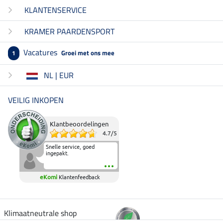
KLANTENSERVICE
KRAMER PAARDENSPORT
Vacatures
Groei met ons mee
1
NL | EUR
VEILIG INKOPEN
Klantbeoordelingen
4.7
/
5
Snelle service, goed
ingepakt.
eKomi
Klantenfeedback
Klimaatneutrale shop