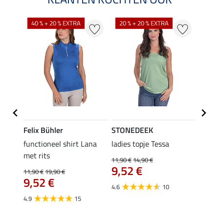
40 % + 20 % EXTRA
20 % + 20 % EXTRA
20 %
Felix Bühler
STONEDEEK
Felix
functioneel shirt Lana
ladies topje Tessa
zip-fu
met rits
Fleur
11,90 €
14,90 €
9,52 €
11,90 €
19,90 €
15,90 
€
9,52 €
12,
4.6
10
4.9
15
4.9