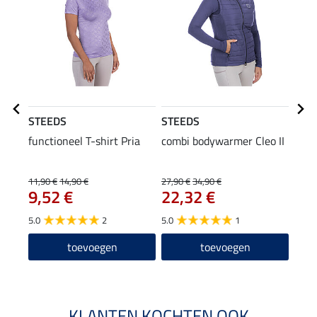
STEEDS
STEEDS
STE
functioneel T-shirt Pria
combi bodywarmer Cleo II
pet T
9,9
11,90 €
14,90 €
27,90 €
34,90 €
9,52 €
22,32 €
4.8
5.0
2
5.0
1
toevoegen
toevoegen
KLANTEN KOCHTEN OOK