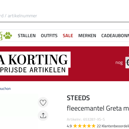
STALLEN
OUTFITS
SALE
MERKEN
CADEAUBON
nog
puchon
STEEDS
fleecemantel Greta 
Artikelnr.: 653287-XS-S
4.9
22 Klantenbeoordel