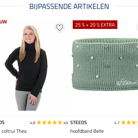
BIJPASSENDE ARTIKELEN
EUW
25 % + 20 % EXTRA
DS
STEEDS
4.8
49
4.7
e coltrui Thea
hoofdband Belle