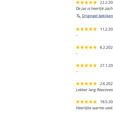
22.2.2
De jas is heerlijk zac
Origineel bekijken
11.2.2
-
6.2.20
-
27.1.2
-
2.6.20
Lekker lang fleeceves
19.5.2
Heerlijke warme vest.