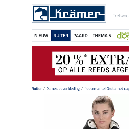
NIEUW
RUITER
PAARD
THEMA'S
Ruiter
Dames bovenkleding
fleecemantel Greta met ca