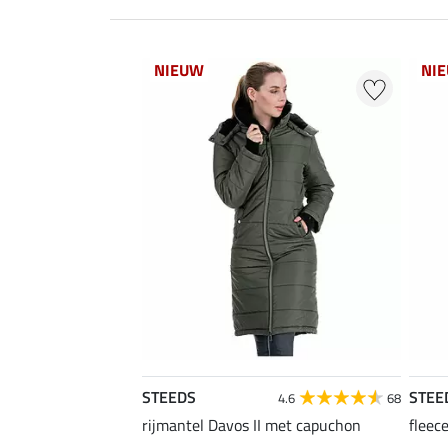
NIEUW
NI
STEEDS
STEE
4.6
68
rijmantel Davos II met capuchon
fleec