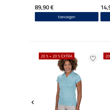
89,90 €
14,
toevoegen
20 % + 20 % EXTRA
20