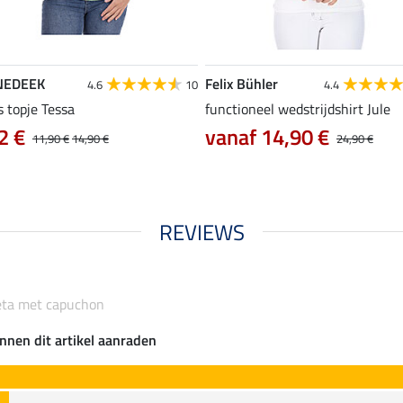
NEDEEK
Felix Bühler
4.6
10
4.4
s topje Tessa
functioneel wedstrijdshirt Jule
2 €
vanaf 14,90 €
11,90 €
14,90 €
24,90 €
REVIEWS
eta met capuchon
nnen dit artikel aanraden