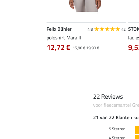
Felix Bühler
STO
4.8
4
4.8
42
irt Eliana
poloshirt Mara II
ladie
0 €
12,72 €
9,5
22,90 €
15,90 €
19,90 €
22 Reviews
voor fleecemantel Gr
21 van 22 Klanten ku
5 Sterren
4 Sterren