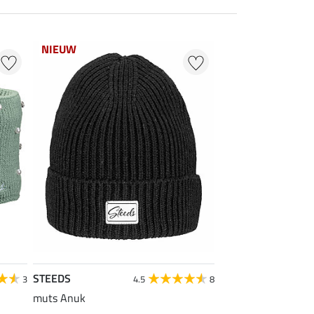
NIEUW
STEEDS
3
4.5
8
muts Anuk