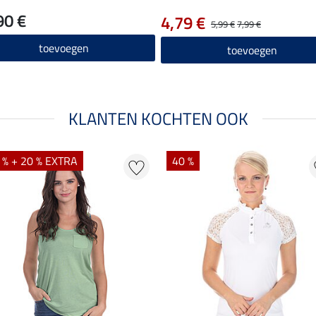
90 €
4,79 €
5,99 €
7,99 €
toevoegen
toevoegen
KLANTEN KOCHTEN OOK
 % + 20 % EXTRA
40 %