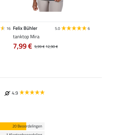
Felix Bühler
STEEDS
16
5.0
6
tanktop Mira
functionele zipshirt 
7,99 €
vanaf 17,90 €
9,99 €
12,90 €
4.9
20 Beoordelingen
1 Klantenbeoordeling