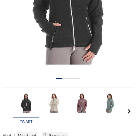
ZWART
Maat: |
Maattabel
|
Raadgever