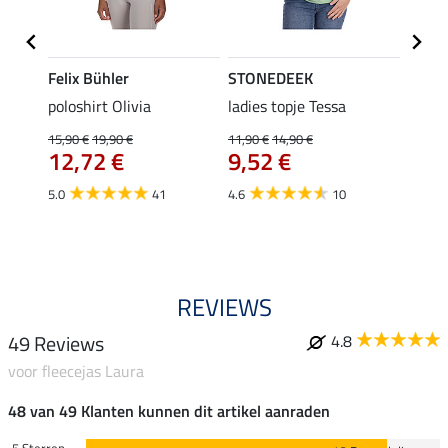
Felix Bühler
STONEDEEK
Felix
Emily
poloshirt Olivia
ladies topje Tessa
zip-fu
Fleur
15,90 €
19,90 €
11,90 €
14,90 €
12,72 €
9,52 €
15,90 
12,
5.0
41
4.6
10
4.9
REVIEWS
49 Reviews
4.8
voor fleecejas Laura
48 van 49 Klanten kunnen dit artikel aanraden
5 Sterren