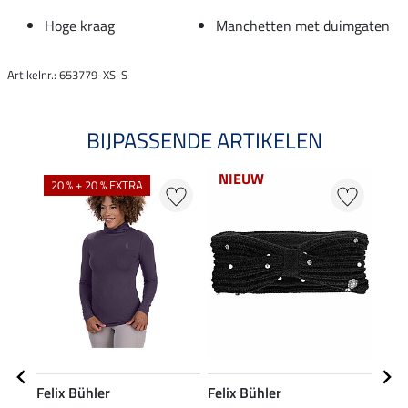
Hoge kraag
Manchetten met duimgaten
Artikelnr.: 653779-XS-S
BIJPASSENDE ARTIKELEN
NIEUW
20 % + 20 % EXTRA
20
Felix Bühler
Felix Bühler
Feli