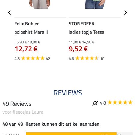
Felix Bühler
STONEDEEK
Felix
poloshirt Mara II
ladies topje Tessa
funct
wedstr
15,90 €
19,90 €
11,90 €
14,90 €
12,72 €
9,52 €
24,90 
€
van
4.8
42
4.6
10
4.4
REVIEWS
49 Reviews
4.8
voor fleecejas Laura
48 van 49 Klanten kunnen dit artikel aanraden
5 Sterren