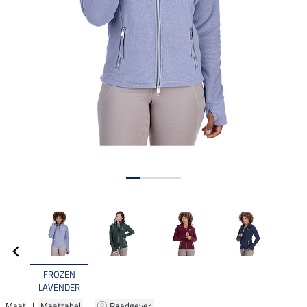
FROZEN
LAVENDER
Maat: |
Maattabel
|
Raadgever