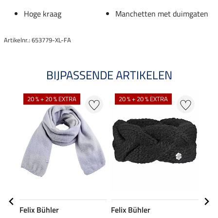
Hoge kraag
Manchetten met duimgaten
Artikelnr.: 653779-XL-FA
BIJPASSENDE ARTIKELEN
NI
20 % + 20 % EXTRA
20 % + 20 % EXTRA
Felix Bühler
Felix Bühler
Feli