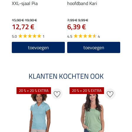
XXL-sjaal Pia
hoofdband Kari
muts
10
15,90 €
19,90 €
7,99 €
9,99 €
12,72 €
6,39 €
5.0
5.0
1
4.5
4
toevoegen
toevoegen
KLANTEN KOCHTEN OOK
20 % + 20 % EXTRA
20 % + 20 % EXTRA
40 %