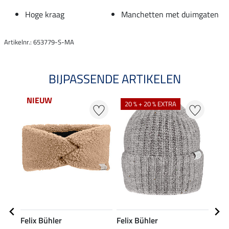
Hoge kraag
Manchetten met duimgaten
Artikelnr.: 653779-S-MA
BIJPASSENDE ARTIKELEN
NIEUW
20 % + 20 % EXTRA
20
Felix Bühler
Felix Bühler
Feli