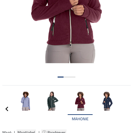
MAHONIE
Maat: |
Maattabel
|
Raadgever