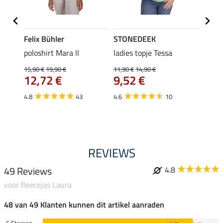
Felix Bühler
STONEDEEK
Felix
poloshirt Mara II
ladies topje Tessa
funct
wedstr
15,90 €
19,90 €
11,90 €
14,90 €
12,72 €
9,52 €
24,90 
€
van
4.8
43
4.6
10
4.4
REVIEWS
49 Reviews
4.8
voor fleecejas Laura
48 van 49 Klanten kunnen dit artikel aanraden
5 Sterren