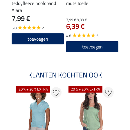
teddyfleece hoofdband
muts Joelle
XXL 
Alara
7,99 €
7,99 €
9,99 €
15,90
6,39 €
12
5.0
2
4.8
5
4.0
toevoegen
toevoegen
KLANTEN KOCHTEN OOK
20 % + 20 % EXTRA
20 % + 20 % EXTRA
40 %