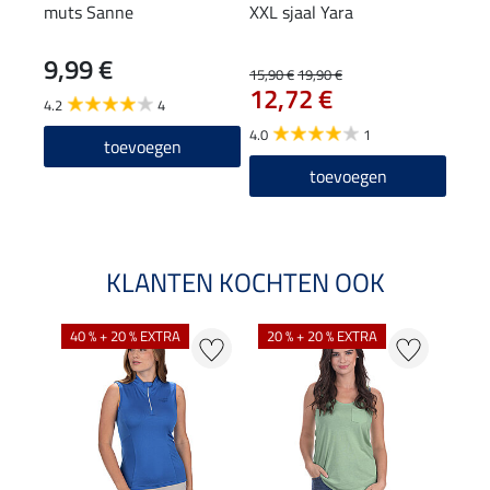
muts Sanne
XXL sjaal Yara
9,99 €
15,90 €
19,90 €
12,72 €
4.2
4
4.0
1
toevoegen
toevoegen
KLANTEN KOCHTEN OOK
40 % + 20 % EXTRA
20 % + 20 % EXTRA
20 %