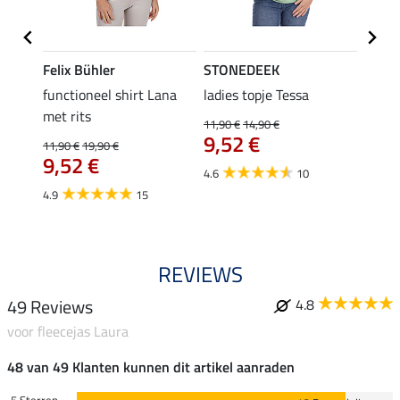
Felix Bühler
STONEDEEK
Felix
functioneel shirt Lana
ladies topje Tessa
zip-fu
met rits
Fleur
11,90 €
14,90 €
9,52 €
11,90 €
19,90 €
15,90 
€
9,52 €
12,
4.6
10
4.9
15
4.9
REVIEWS
49 Reviews
4.8
voor fleecejas Laura
48 van 49 Klanten kunnen dit artikel aanraden
5 Sterren