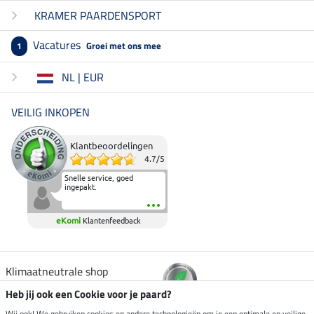
KRAMER PAARDENSPORT
Vacatures
Groei met ons mee
1
NL | EUR
VEILIG INKOPEN
Klantbeoordelingen
4.7
/
5
Snelle service, goed
ingepakt.
eKomi
Klantenfeedback
Klimaatneutrale shop
Heb jij ook een Cookie voor je paard?
Wij ook! We gebruiken cookies en andere technologieën om je een optimale en veilige