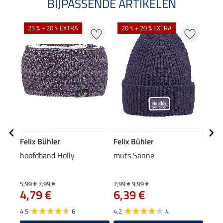
BIJPASSENDE ARTIKELEN
25 % + 20 % EXTRA
20 % + 20 % EXTRA
20
Felix Bühler
Felix Bühler
Feli
hoofdband Holly
muts Sanne
XXL 
5,99 €
7,99 €
7,99 €
9,99 €
15,90
4,79 €
6,39 €
12
4.5
6
4.2
4