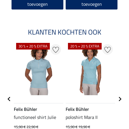
toevoegen
toevoegen
KLANTEN KOCHTEN OOK
30 % + 20 % EXTRA
20 % + 20 % EXTRA
20 %
Felix Bühler
Felix Bühler
STON
Jule
functioneel shirt Julie
poloshirt Mara II
ladies
uchon
15,90 €
22,90 €
15,90 €
19,90 €
11,90 