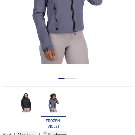
FROZEN-
VIOLET
Maat: |
Maattabel
|
Raadgever