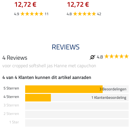
12,72 €
12,72 €
9,5
4.9
11
4.8
42
4.6
REVIEWS
4 Reviews
4.8
voor cropped softshell jas Hanne met capuchon
4 van 4 Klanten kunnen dit artikel aanraden
5 Sterren
3 Beoordelingen
4 Sterren
1 Klantenbeoordeling
3 Sterren
2 Sterren
1 Ster