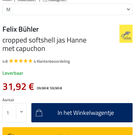
Felix Bühler
cropped softshell jas Hanne
met capuchon
4.8
4 Klantenbeoordeling
Leverbaar
31,92 €
39,90 €
59,90 €
Aantal:
In het Winkelwagentje