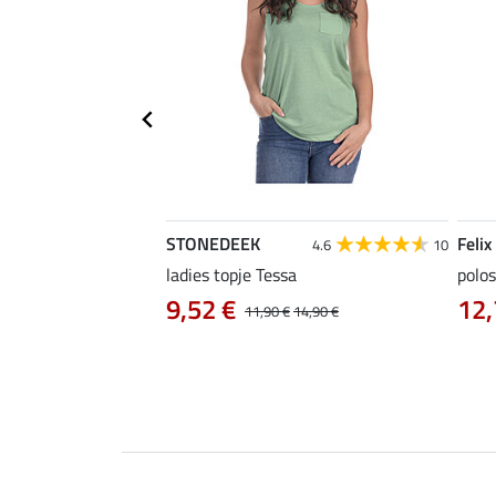
STONEDEEK
Felix
4.7
22
4.6
10
irt Nela
ladies topje Tessa
polos
9,52 €
12,
14,90 €
11,90 €
14,90 €