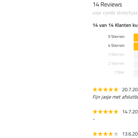
14 Reviews
voor combi stretchja
14 van 14 Klanten ku
5 Sterren
4 Sterren
3 Sterren
2 Sterren
1 Ster
20.7.2
Fijn jasje met afsluit
14.7.2
-
13.6.2