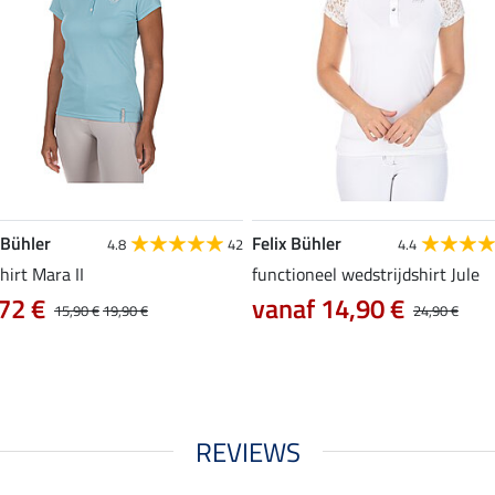
 Bühler
Felix Bühler
4.8
42
4.4
hirt Mara II
functioneel wedstrijdshirt Jule
72 €
vanaf 14,90 €
15,90 €
19,90 €
24,90 €
REVIEWS