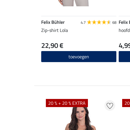
Felix Bühler
Felix
4.7
68
Zip-shirt Lola
hoofd
22,90 €
4,9
toevoegen
EXTRA
20 % + 20 % EXTRA
20