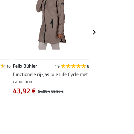
Felix Bühler
Felix Bühler
16
4.9
8
4
functionele rij-jas Jule Life Cycle met
functioneel T-shirt N
capuchon
9,52 €
11,90 €
14,9
43,92 €
54,90 €
69,90 €