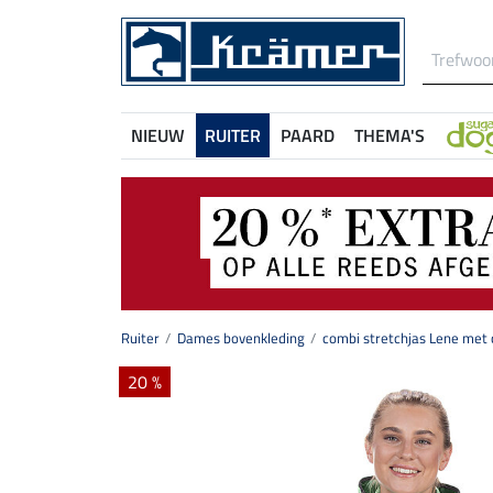
NIEUW
RUITER
PAARD
THEMA'S
Ruiter
Dames bovenkleding
combi stretchjas Lene met
20 %