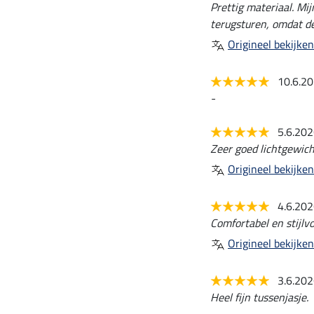
Prettig materiaal. Mi
terugsturen, omdat de
Origineel bekijken
10.6.2
-
5.6.20
Zeer goed lichtgewich
Origineel bekijken
4.6.20
Comfortabel en stijlvo
Origineel bekijken
3.6.20
Heel fijn tussenjasje.