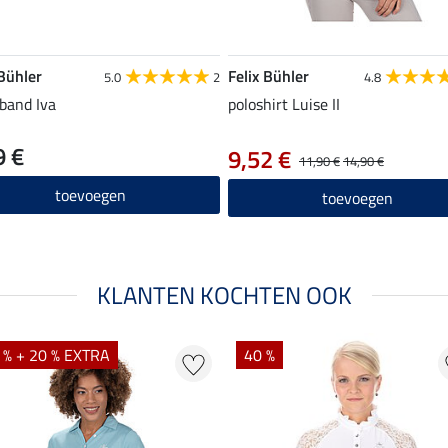
 Bühler
Felix Bühler
5.0
2
4.8
band Iva
poloshirt Luise II
9 €
9,52 €
11,90 €
14,90 €
toevoegen
toevoegen
KLANTEN KOCHTEN OOK
 % + 20 % EXTRA
40 %