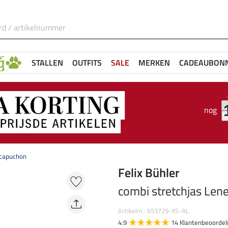
STALLEN
OUTFITS
SALE
MERKEN
CADEAUBON
nog
 capuchon
Felix Bühler
combi stretchjas Len
Artikelnr.: 653729-XS-AL
4.9
14 Klantenbeoordel