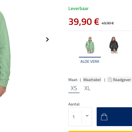
Leverbaar
39,90 €
49,90 €
ALOE VERA
Maat: |
Maattabel
|
Raadgever
XS
XL
Aantal: