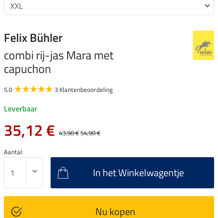
Felix Bühler
combi rij-jas Mara met
capuchon
5.0
3 Klantenbeoordeling
Leverbaar
35,12 €
43,90 €
54,90 €
Aantal:
In het Winkelwagentje
Nu kopen