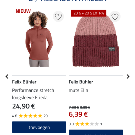
NIEUW
20 % + 20 % EXTRA
20
Felix Bühler
Felix Bühler
Feli
Performance stretch
muts Elin
XXL 
longsleeve Frieda
24,90 €
7,99 €
9,99 €
15,90
6,39 €
12
4.8
29
3.0
1
toevoegen