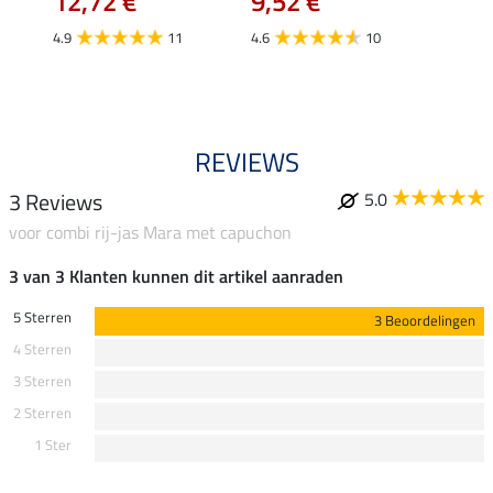
12,72 €
9,52 €
12,
4.9
11
4.6
10
5.0
REVIEWS
3 Reviews
5.0
voor combi rij-jas Mara met capuchon
3 van 3 Klanten kunnen dit artikel aanraden
5 Sterren
3 Beoordelingen
4 Sterren
3 Sterren
2 Sterren
1 Ster